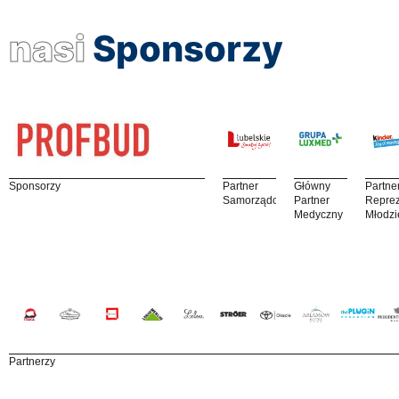
nasi
Sponsorzy
Sponsorzy
Partner
Główny
Partne
Samorządowy
Partner
Reprez
Medyczny
Młodzi
Partnerzy