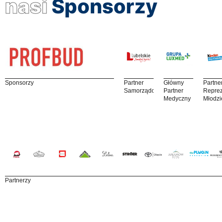
nasi
Sponsorzy
Sponsorzy
Partner
Główny
Partne
Samorządowy
Partner
Reprez
Medyczny
Młodzi
Partnerzy