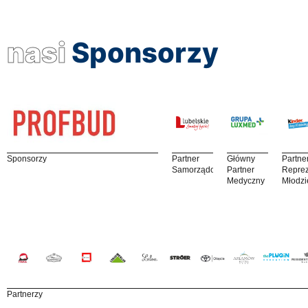
nasi
Sponsorzy
Sponsorzy
Partner
Główny
Partne
Samorządowy
Partner
Reprez
Medyczny
Młodzi
Partnerzy