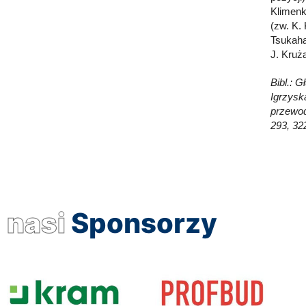
Klimenk
(zw. K.
Tsukaha
J. Kruża
Bibl.: G
Igrzyska
przewod
293, 32
nasi
Sponsorzy