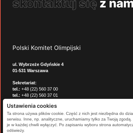
skontaktuj się
z nam
Polski Komitet Olimpijski
ul. Wybrzeże Gdyńskie 4
01-531 Warszawa
Sekretariat:
tel.:
+48 (22) 560 37 00
tel.:
+48 (22) 560 37 01
e-mail:
pkol@pkol.pl
Ustawienia cookies
Ta strona używa plików cookie. Część z nich jest niezbędna do dzia
serwisu. Inne, np. analityczne, uruchamiamy tylko za Twoją zgodą
je w każdej chwili wyłączyć. Po zapisaniu wyboru strona automatycz
odświeży.