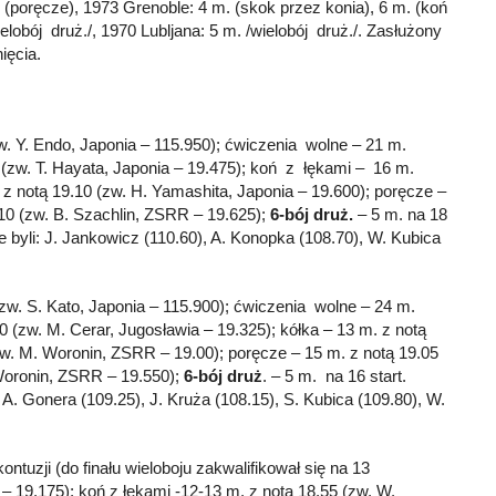
. (poręcze), 1973 Grenoble: 4 m. (skok przez konia), 6 m. (koń
ielobój druż./, 1970 Lubljana: 5 m. /wielobój druż./. Zasłużony
ięcia.
w. Y. Endo, Japonia – 115.950); ćwiczenia wolne – 21 m.
0 (zw. T. Hayata, Japonia – 19.475); koń z łękami – 16 m.
 z notą 19.10 (zw. H. Yamashita, Japonia – 19.600); poręcze –
.10 (zw. B. Szachlin, ZSRR – 19.625);
6-bój druż.
– 5 m. na 18
ie byli: J. Jankowicz (110.60), A. Konopka (108.70), W. Kubica
(zw. S. Kato, Japonia – 115.900); ćwiczenia wolne – 24 m.
00 (zw. M. Cerar, Jugosławia – 19.325); kółka – 13 m. z notą
zw. M. Woronin, ZSRR – 19.00); poręcze – 15 m. z notą 19.05
 Woronin, ZSRR – 19.550);
6-bój druż
. – 5 m. na 16 start.
 A. Gonera (109.25), J. Kruża (108.15), S. Kubica (109.80), W.
ntuzji (do finału wieloboju zakwalifikował się na 13
– 19.175); koń z łękami -12-13 m. z notą 18.55 (zw. W.