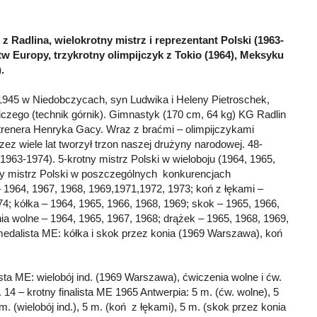
z Radlina, wielokrotny mistrz i reprezentant Polski (1963-
tw Europy, trzykrotny olimpijczyk z Tokio (1964), Meksyku
.
1945 w Niedobczycach, syn Ludwika i Heleny Pietroschek,
czego (technik górnik). Gimnastyk (170 cm, 64 kg) KG Radlin
renera Henryka Gacy. Wraz z braćmi – olimpijczykami
ez wiele lat tworzył trzon naszej drużyny narodowej. 48-
(1963-1974). 5-krotny mistrz Polski w wieloboju (1964, 1965,
tny mistrz Polski w poszczególnych konkurencjach
1964, 1967, 1968, 1969,1971,1972, 1973; koń z łękami –
74; kółka – 1964, 1965, 1966, 1968, 1969; skok – 1965, 1966,
nia wolne – 1964, 1965, 1967, 1968; drążek – 1965, 1968, 1969,
medalista ME: kółka i skok przez konia (1969 Warszawa), koń
ta ME: wielobój ind. (1969 Warszawa), ćwiczenia wolne i ćw.
14 – krotny finalista ME 1965 Antwerpia: 5 m. (ćw. wolne), 5
m. (wielobój ind.), 5 m. (koń z łękami), 5 m. (skok przez konia