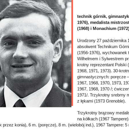
technik górnik, gimnastyk 
1976), medalista mistrzos
(1968) i Monachium (1972)
Urodzony 27 października 
absolwent Technikum Górni
(1956-1976), wychowanek t
Wilhelmem i Sylwestrem prz
krotny reprezentant Polski 
1968, 1971, 1973). 30-kro
gimnastycznych: poręcze – 
1967, 1968, 1970, 1973, 19
1967, 1968, 1970 /; ćwicze
1971/. Trzykrotny srebrny 
z łękami (1973 Grenoble).
Trzykrotny brązowy medalis
na kółkach (1967 Tampere). 
 przez konia), 6 m. (poręcze), 8 m. (wielobój ind.), 1967 Tampere: 5 