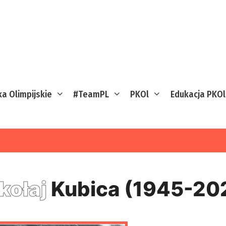
ka Olimpijskie
#TeamPL
PKOl
Edukacja PKOl
kołaj
Kubica (1945-20