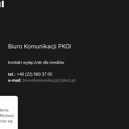
i
Biuro Komunikacji PKOl
kontakt wyłącznie dla mediów
tel.:
+48 (22) 560 37 00
e-mail:
biurokomunikacji@pkol.pl
łania
. Możesz
nie się