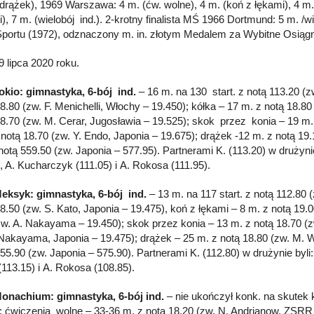
 (drążek), 1969 Warszawa: 4 m. (ćw. wolne), 4 m. (koń z łękami), 4 m
), 7 m. (wielobój ind.). 2-krotny finalista MŚ 1966 Dortmund: 5 m. /w
Sportu (1972), odznaczony m. in. złotym Medalem za Wybitne Osiągn
9 lipca 2020 roku.
okio: gimnastyka, 6-bój ind.
– 16 m. na 130 start. z notą 113.20 (z
18.80 (zw. F. Menichelli, Włochy – 19.450); kółka – 17 m. z notą 18.8
18.70 (zw. M. Cerar, Jugosławia – 19.525); skok przez konia – 19 m.
 notą 18.70 (zw. Y. Endo, Japonia – 19.675); drążek -12 m. z notą 19
z notą 559.50 (zw. Japonia – 577.95). Partnerami K. (113.20) w drużyn
), A. Kucharczyk (111.05) i A. Rokosa (111.95).
eksyk: gimnastyka, 6-bój ind.
– 13 m. na 117 start. z notą 112.80 
18.50 (zw. S. Kato, Japonia – 19.475), koń z łękami – 8 m. z notą 19.
zw. A. Nakayama – 19.450); skok przez konia – 13 m. z notą 18.70 (
 Nakayama, Japonia – 19.475); drążek – 25 m. z notą 18.80 (zw. M.
55.90 (zw. Japonia – 575.90). Partnerami K. (112.80) w drużynie byli:
(113.15) i A. Rokosa (108.85).
onachium: gimnastyka, 6-bój ind.
– nie ukończył konk. na skutek ko
); ćwiczenia wolne – 33-36 m. z notą 18.20 (zw. N. Andrianow, ZSRR 