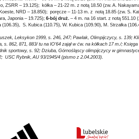
o, ZSRR – 19.125); kółka – 21-22 m. z notą 18.50 (zw. A. Nakayama
 Koeste, NRD – 18.850); poręcze – 11-13 m. z notą 18.85 (zw. S. Kat
ra, Japonia – 19.725);
6-bój druż.
– 4 m. na 16 start. z notą 551.10 
 (106.35), S. Kubica (110.75), W. Kubica (109.90), M. Strzałka (106.4
łuszek, Leksykon 1999, s. 246, 247; Pawlak, Olimpijczycy, s. 139; Kl
, s. 862, 871, 883/ tu na IO’64 zajął w ćw. na kółkach 17 m./; Księga 
nik sportowy, s. 92; Dziuba, Górnośląscy olimpijczycy w gimnastyce,
2; USC Rybnik, AU 93/1945/4 (pismo z 2.04.2003).