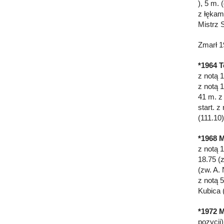
), 5 m.
z łękami
Mistrz 
Zmarł 1
*1964 T
z notą 
z notą 
41 m. z
start. 
(111.10
*1968 M
z notą 
18.75 (
(zw. A.
z notą 5
Kubica 
*1972 M
pozycji