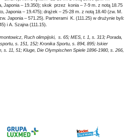
, Japonia – 19.350); skok przez konia – 7-9 m. z notą 18.75
o, Japonia – 19.475); drążek – 25-28 m. z notą 18.40 (zw. M.
(zw. Japonia – 571.25). Partnerami K. (111.25) w drużynie byli:
5) i A. Szajna (111.15).
imontowicz, Ruch olimpijski, s. 65; MES, t. 1, s. 313; Porada,
sportu, s. 151, 152; Kronika Sportu, s. 894, 895; Iskier
 s. 11, 51; Kluge, Die Olympischen Spiele 1896-1980, s. 266,