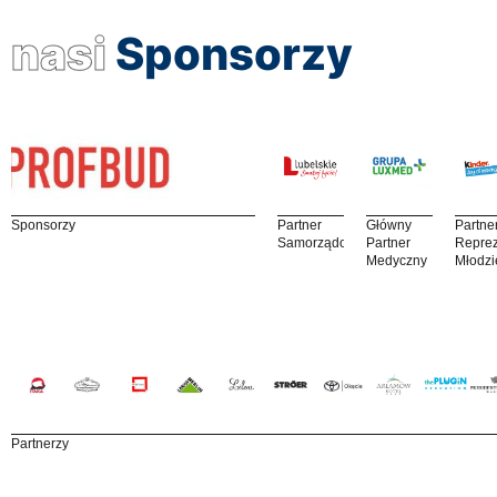
nasi
Sponsorzy
Sponsorzy
Partner
Główny
Partne
Samorządowy
Partner
Reprez
Medyczny
Młodzi
Partnerzy