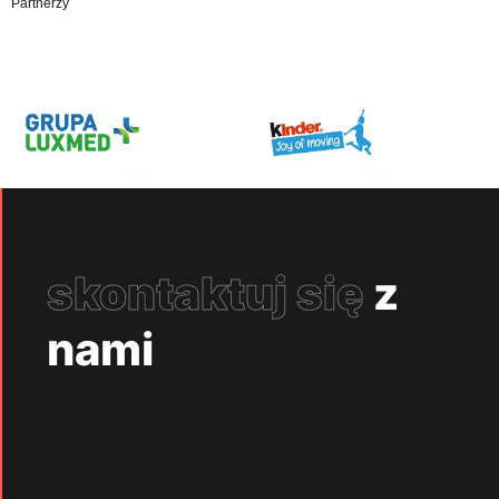
Partnerzy
skontaktuj się
z
nami