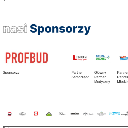
nasi
Sponsorzy
Sponsorzy
Partner
Główny
Partne
Samorządowy
Partner
Reprez
Medyczny
Młodzi