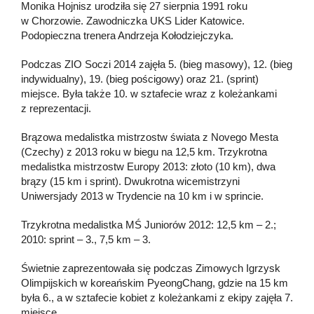
Monika Hojnisz urodziła się 27 sierpnia 1991 roku
w Chorzowie. Zawodniczka UKS Lider Katowice.
Podopieczna trenera Andrzeja Kołodziejczyka.
Podczas ZIO Soczi 2014 zajęła 5. (bieg masowy), 12. (bieg
indywidualny), 19. (bieg pościgowy) oraz 21. (sprint)
miejsce. Była także 10. w sztafecie wraz z koleżankami
z reprezentacji.
Brązowa medalistka mistrzostw świata z Novego Mesta
(Czechy) z 2013 roku w biegu na 12,5 km. Trzykrotna
medalistka mistrzostw Europy 2013: złoto (10 km), dwa
brązy (15 km i sprint). Dwukrotna wicemistrzyni
Uniwersjady 2013 w Trydencie na 10 km i w sprincie.
Trzykrotna medalistka MŚ Juniorów 2012: 12,5 km – 2.;
2010: sprint – 3., 7,5 km – 3.
Świetnie zaprezentowała się podczas Zimowych Igrzysk
Olimpijskich w koreańskim PyeongChang, gdzie na 15 km
była 6., a w sztafecie kobiet z koleżankami z ekipy zajęła 7.
miejsce.