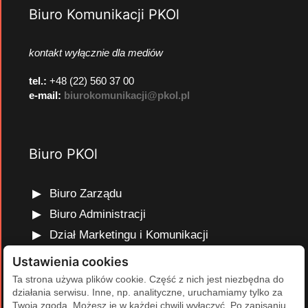
Biuro Komunikacji PKOl
kontakt wyłącznie dla mediów
tel.:
+48 (22) 560 37 00
e-mail:
biurokomunikacji@pkol.pl
Biuro PKOl
Biuro Zarządu
Biuro Administracji
Dział Marketingu i Komunikacji
Dział Edukacji Olimpijskiej
Ustawienia cookies
Dział Finansów i Kadr
Ta strona używa plików cookie. Część z nich jest niezbędna do
działania serwisu. Inne, np. analityczne, uruchamiamy tylko za
Dział Projektów Olimpijskich
Twoją zgodą. Możesz je w każdej chwili wyłączyć. Po zapisaniu