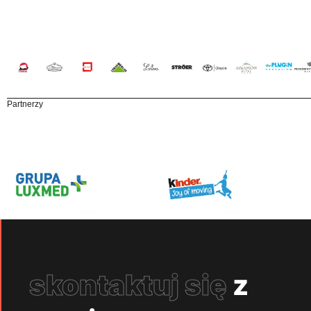
Partnerzy
skontaktuj się
z