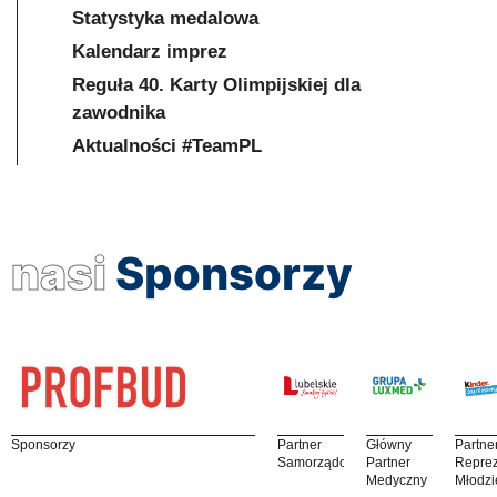
Statystyka medalowa
Kalendarz imprez
Reguła 40. Karty Olimpijskiej dla
zawodnika
Aktualności #TeamPL
nasi
Sponsorzy
Sponsorzy
Partner
Główny
Partne
Samorządowy
Partner
Reprez
Medyczny
Młodzi