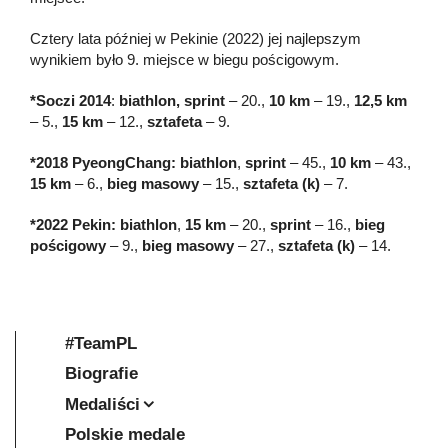
Cztery lata później w Pekinie (2022) jej najlepszym
wynikiem było 9. miejsce w biegu pościgowym.
*Soczi 2014
:
biathlon, sprint
– 20.,
10 km
– 19.,
12,5 km
– 5.,
15 km
– 12.,
sztafeta
– 9.
*2018 PyeongChang: biathlon
,
sprint
– 45.,
10 km
– 43.,
15 km
– 6.,
bieg masowy
– 15.,
sztafeta (k)
– 7.
*2022 Pekin: biathlon
,
15 km
– 20.,
sprint
– 16.,
bieg
pościgowy
– 9.,
bieg masowy
– 27.,
sztafeta (k)
– 14.
#TeamPL
Biografie
Medaliści
Polskie medale