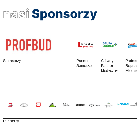
nasi
Sponsorzy
Sponsorzy
Partner
Główny
Partne
Samorządowy
Partner
Reprez
Medyczny
Młodzi
Partnerzy