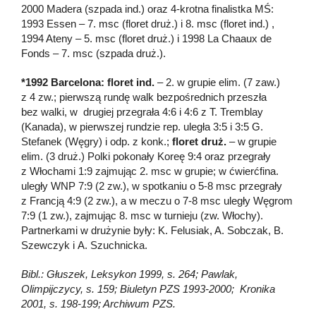
2000 Madera (szpada ind.) oraz 4-krotna finalistka MŚ:
1993 Essen – 7. msc (floret druż.) i 8. msc (floret ind.) ,
1994 Ateny – 5. msc (floret druż.) i 1998 La Chaaux de
Fonds – 7. msc (szpada druż.).
*1992 Barcelona: floret ind.
– 2. w grupie elim. (7 zaw.)
z 4 zw.; pierwszą rundę walk bezpośrednich przeszła
bez walki, w drugiej przegrała 4:6 i 4:6 z T. Tremblay
(Kanada), w pierwszej rundzie rep. uległa 3:5 i 3:5 G.
Stefanek (Węgry) i odp. z konk.;
floret druż.
– w grupie
elim. (3 druż.) Polki pokonały Koreę 9:4 oraz przegrały
z Włochami 1:9 zajmując 2. msc w grupie; w ćwierćfina.
uległy WNP 7:9 (2 zw.), w spotkaniu o 5-8 msc przegrały
z Francją 4:9 (2 zw.), a w meczu o 7-8 msc uległy Węgrom
7:9 (1 zw.), zajmując 8. msc w turnieju (zw. Włochy).
Partnerkami w drużynie były: K. Felusiak, A. Sobczak, B.
Szewczyk i A. Szuchnicka.
Bibl.: Głuszek, Leksykon 1999, s. 264; Pawlak,
Olimpijczycy, s. 159; Biuletyn PZS 1993-2000; Kronika
2001, s. 198-199; Archiwum PZS.