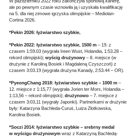
W październiku 2022 roku zakończyła sportową karierę,
ale po pewnym czasie wznowiła ją i uzyskała kwalifikację
na 5. dla niej zimowe igrzyska olimpijskie – Mediolan-
Cortina 2026.
*Pekin 2026: łyżwiarstwo szybkie,
*Pekin 2022: łyżwiarstwo szybkie, 1500 m
– 19. z
czasem 1:59.03 (wygrała Ireen Wust, Holandia, 1:53.28 –
rekord olimpijski);
wyścig drużynowy
– 8. miejsce (w
drużynie z Karoliną Bosiek i Magdaleną Czyszczoń) z
czasem 3:03.19 (wygrała drużyna Kanady, 2:53.44 – OR).
*PyeongChang 2018: łyżwiarstwo szybkie – 1000 m
–
12. miejsce z 1:15,77 (wygrała Jorien ter Mors, Holandia –
1:13,56 – rekord olimpijski);
drużynowo
– 7. miejsce z
czasem 3:03,11 (wygrały Japonki). Partnerkami w drużynie
były: Katarzyna Bachleda-Curuś, Luiza Złotkowska,
Karolina Bosiek.
*Soczi 2014: łyżwiarstwo szybkie – srebrny medal
w wyścigu drużynowym
wraz z Katarzyną Bachledą-