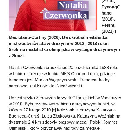
(2014),
PyeongC
hang
(2018),
Pekinu
(2022) i
Mediolanu-Cortiny (2026). Dwukrotna medalistka
mistrzostw świata w drużynie w 2012 i 2013 roku.
Srebrna medalistka olimpijska w wyścigu drużynowym
z Soczi.
Natalia Czerwonka urodziła się 20 października 1988 roku
w Lubinie. Trenuje w klubie MKS Cuprum Lubin, gdzie jej
trenerem jest Marian Węgrzynowski. Trenerem kadry
narodowej jest Krzysztof Niedźwiedzki.
Uczestniczka Zimowych Igrzysk Olimpijskich w Vancouver
w 2010. Była rezerwową w biegu drużynowym kobiet, w
którym 27 lutego 2010 jej koleżanki z drużyny Katarzyna
Bachleda-Curuś, Luiza Złotkowska, Katarzyna Woźniak na
dystansie 2,4 km zdobyły brązowy medal. Polski Komitet
Olimpijski, który przyznawał nagrody za medale,