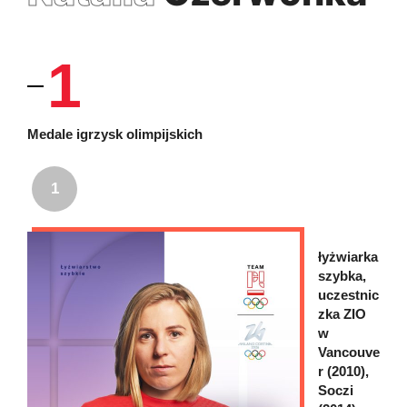
1
Medale igrzysk olimpijskich
1
łyżwiarka
szybka,
uczestnic
zka ZIO
w
Vancouve
r (2010),
Soczi