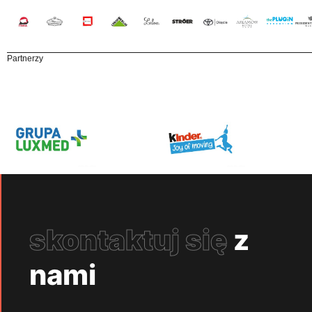
Partnerzy
skontaktuj się
z
nami