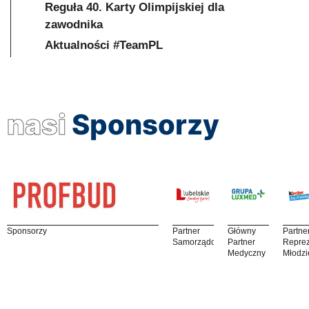
Reguła 40. Karty Olimpijskiej dla
zawodnika
Aktualności #TeamPL
nasi
Sponsorzy
Sponsorzy
Partner
Główny
Partne
Samorządowy
Partner
Reprez
Medyczny
Młodzi