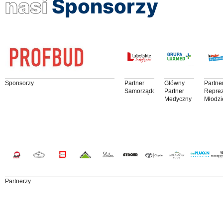
nasi
Sponsorzy
Sponsorzy
Partner
Główny
Partne
Samorządowy
Partner
Reprez
Medyczny
Młodzi
Partnerzy