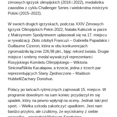
zimowych igrzysk olimpijskich (2018 i 2022), medalistka
zawodów z cyklu Challenger Series i wielokrotna mistrzyni
Polski (2015–2022).
W swoich drugich igrzyskach, podczas XXIV Zimowych
Igrzysk Olimpijskich Pekin 2022, Natalia Kaliszek w parze
z Maksymem Spodyriewem uplasowali się na 17. miejscu
w rywalizacji. Złoto zdobyli Francuzi – Gabriella Papadakis i
Guillaume Cizeron, która w obu konkurencjach
zgromadziła łącznie 226,98 pkt., bijąc rekord świata. Drugie
miejsce i srebrny medal wywalczyli reprezentanci
Rosyjskiego Komitetu Olimpijskiego – Wiktoria
Sinicina/Nikita Kacałapow, a trzecie, jedna z trzech par
reprezentujących Stany Zjednoczone – Madison
Hubbell/Zachary Donohue.
Polacy po tańcach rytmicznych zajmowali 15. miejsce. W
programie dowolnym na sam koniec przydarzył im się
upadek, który na pewno wpłynął na oceny. Jednak taki jest
sport. – Wielka szkoda zakończyć upadkiem. Jest nam
bardzo przykro, ale czuliśmy, że wyciskamy z siebie
wszystko – powiedział Maksym Spodyriew.