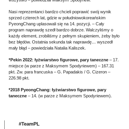
Nasi reprezentanci bardzo chcieli poprawić swój wynik
sprzed czterech lat, gdzie w południowokoreańskim
PyeongChang uplasowali się na 14. pozycji. – Cały
program naprawdę szedł bardzo dobrze. Walczyliśmy o
każdy element, zrobiliśmy z pełnym skupieniem, żeby było
bez błędów. Ostatnia sekunda tak naprawdę… wyszedł
mały błąd – powiedziała Natalia Kaliszek.
*Pekin 2022: łyżwiarstwo figurowe, pary taneczne
– 17.
miejsce (w parze z Maksymem Spodyriewem) – 167.31
pkt. Zw. para francuska – G. Papadakis / G. Cizeron –
226.98 pkt.
*2018 PyeongChang: łyżwiarstwo figurowe, pary
taneczne
– 14. (w parze z Maksymem Spodyriewem).
#TeamPL