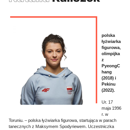
polska
łyżwiarka
figurowa,
olimpijka
z
PyeongC
hang
(2018) i
Pekinu
(2022).
Ur. 17
maja 1996
r. w
Toruniu. – polska łyżwiarka figurowa, startująca w parach
tanecznych z Maksymem Spodyriewem. Uczestniczka