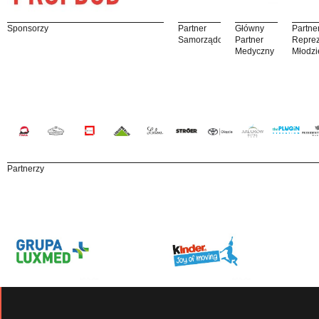
Sponsorzy
Partner
Główny
Partne
Samorządowy
Partner
Reprez
Medyczny
Młodzi
Partnerzy