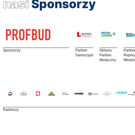
nasi
Sponsorzy
Sponsorzy
Partner
Główny
Partne
Samorządowy
Partner
Reprez
Medyczny
Młodzi
Partnerzy