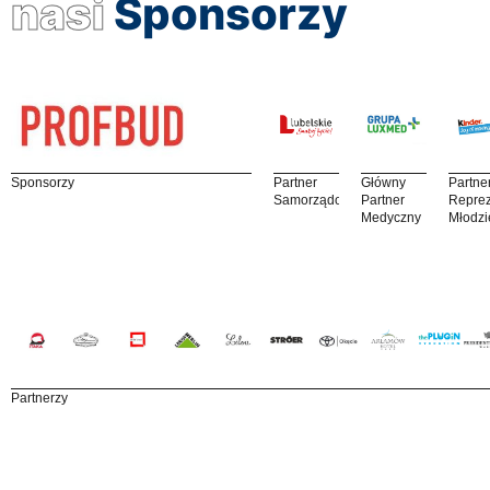
nasi
Sponsorzy
Sponsorzy
Partner
Główny
Partne
Samorządowy
Partner
Reprez
Medyczny
Młodzi
Partnerzy