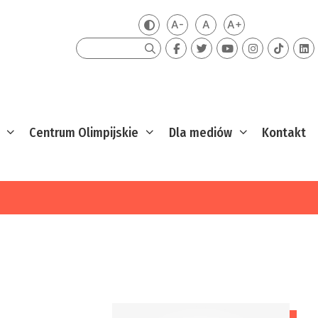
A-
A
A+
Zmień kontrast
Mniejsza czcionka
Domyślna czcionka
Większa czcion
Szukaj
Centrum Olimpijskie
Dla mediów
Kontakt