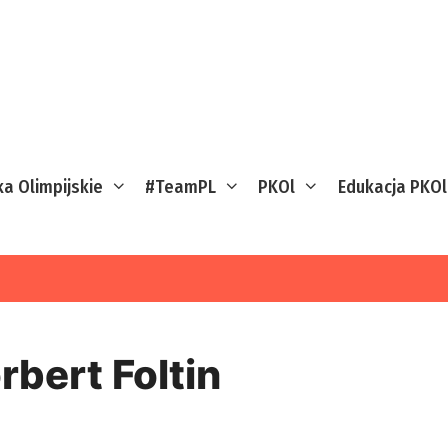
ka Olimpijskie
#TeamPL
PKOl
Edukacja PKOl
rbert Foltin