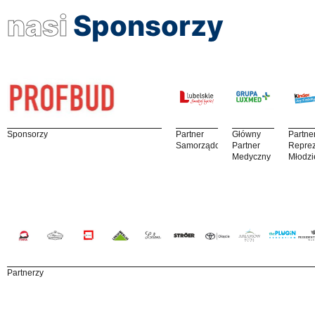
nasi
Sponsorzy
Sponsorzy
Partner
Główny
Partne
Samorządowy
Partner
Reprez
Medyczny
Młodzi
Partnerzy