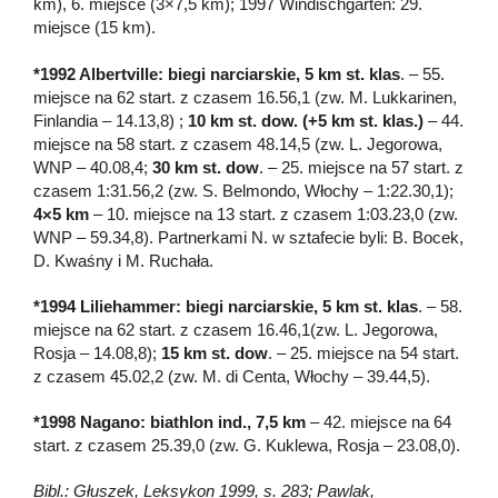
km), 6. miejsce (3×7,5 km); 1997 Windischgarten: 29.
miejsce (15 km).
*1992 Albertville: biegi narciarskie, 5 km st. klas
. – 55.
miejsce na 62 start. z czasem 16.56,1 (zw. M. Lukkarinen,
Finlandia – 14.13,8) ;
10 km st. dow. (+5 km st. klas.)
– 44.
miejsce na 58 start. z czasem 48.14,5 (zw. L. Jegorowa,
WNP – 40.08,4;
30 km st. dow
. – 25. miejsce na 57 start. z
czasem 1:31.56,2 (zw. S. Belmondo, Włochy – 1:22.30,1);
4×5 km
– 10. miejsce na 13 start. z czasem 1:03.23,0 (zw.
WNP – 59.34,8). Partnerkami N. w sztafecie byli: B. Bocek,
D. Kwaśny i M. Ruchała.
*1994 Liliehammer: biegi narciarskie, 5 km st. klas
. – 58.
miejsce na 62 start. z czasem 16.46,1(zw. L. Jegorowa,
Rosja – 14.08,8);
15 km st. dow
. – 25. miejsce na 54 start.
z czasem 45.02,2 (zw. M. di Centa, Włochy – 39.44,5).
*1998 Nagano: biathlon ind., 7,5 km
– 42. miejsce na 64
start. z czasem 25.39,0 (zw. G. Kuklewa, Rosja – 23.08,0).
Bibl.: Głuszek, Leksykon 1999, s. 283; Pawlak,