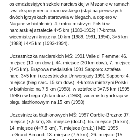
osiemdziesiątych szkole narciarskiej w Mszanie w ramach
tzw. eksperymentu limanowskiego (stąd na pierwszych
dwóch igrzyskach startowała w biegach, a dopiero w
Nagano w biathlonie). 4-krotna mistrzyni Polski w
narciarskiej sztafecie 4×5 km (1989-1992) i 7-krotna
wicemistrzyni kraju: na 10 km (1989, 1991, 1994), 3×5 km
(1988) i 4×5 km (1993-1994).
Uczestniczka narciarskich MŚ: 1991 Valle di Fiemme: 46.
miejsce (10 km dow.), 44. miejsce (30 km dow.), 7. miejsce
(4×5 km). Brązowa medalistka 1991 Sapporo: sztafeta
narc. 3×5 km i uczestniczka Uniwersjady 1991 Sapporo: 4.
miejsce (bieg narc. 15 km dow.). 4-krotna mistrzyni Polski
w biathlonie: na 7,5 km (1998), w sztafecie 3×7,5 km (1995,
1998) i w biegu 7,5 km druż. (1998), wicemistrzyni kraju w
biegu biathlonowym na 15 km (1998).
Uczestniczka biathlonowych MŚ: 1997 Osrblie-Brezno: 37.
miejsce (7,5 km), 35. miejsce (doch.), 65. miejsce (15 km),
14. miejsce (4×7,5 km), 7. miejsce (druż.) i ME: 1995
LeGrand Birnand: 13. miejsce (7,5 km), 26. miejsce (15