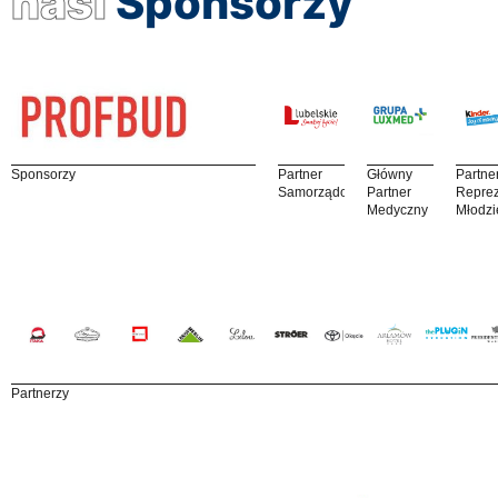
nasi
Sponsorzy
Sponsorzy
Partner
Główny
Partne
Samorządowy
Partner
Reprez
Medyczny
Młodzi
Partnerzy