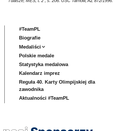
i dalsze; MES, t. 2 , s. 206. USC Tarnów, AZ 872/1996.
#TeamPL
Biografie
Medaliści
Polskie medale
Statystyka medalowa
Kalendarz imprez
Reguła 40. Karty Olimpijskiej dla
zawodnika
Aktualności #TeamPL