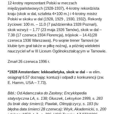
12-krotny reprezentant Polski w meczach
międzypaństwowych (1928-1937), 4-krotny rekordzista
kraju (skok w dal, sztafeta 4×100 m.) i 4-krotny mistrz
Polski w skoku w dal (1928, 1929 , 1930, 1932). Rekordy
życiowe: 100 m. – 11.0 (7 października 1928 Poznań),
skok wzwyż – 1.77 (23 maja 1926 Tarnów), skok w dal –
7.38 (17 czerwca 1934 Florencja), trójskok – 14.41(28
czerwca 1936 Warszawa). Po wojnie trener Tarnovii (w
klubie tym grał także w piłkę nożną), a później wieloletni
nauczyciel wf w III Liceum Ogólnokształcącym w Tarnowie.
Zmarł 26 czerwca 1996 r.
*1928 Amsterdam: lekkoatletyka, skok w dal
– w elim.
osiągnął 6.57 doznając kontuzji i odpadł z konkurencji (zw.
E. Hamm, USA – 7.73).
Bibl.: Od Adamczaka do Zasłony; Encyklopedia
statystyczna LA, s. 138; Głuszek, Leksykon 1999, s. 283
(tu brak daty śmierci); Pawlak, Olimpijczycy, s. 183 (tu
błędna data śmierci 28 czerwca); Wryk, Akademicki, s. 200