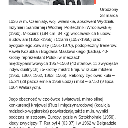
Urodzony
28 marca
1936 w m. Czerniaty, woj. wileńskie, absolwent Wydziału
Inżynierii Sanitarnej i Wodnej Politechniki Wrocławskiej
(1960). Młociarz (184 cm, 94 kg) wrocławskich klubów:
Budowlani (1952 -1956) i Czarni (1957-1960) oraz
bydgoskiego Zawiszy (1961-1970), podopieczny trenerów:
Pawła Kozubka i Bogdana Masłowskiego (kadra). 40-
krotny reprezentant Polski w meczach
międzypaństwowych 1957-1969 (40 startów, 11 zwycięstw
indywidualnych) i 5-krotny mistrz kraju w rzucie młotem
(1959, 1960, 1962, 1963, 1966). Rekordy życiowe: kula –
15.24 (28 października 1958 Łódź) i młot – 67.50 (9 lipca
1964 Wałbrzych).
Jego obecność w czołówce światowej, mimo silnej
konkurencji krajowej (Rut) i międzynarodowej (koalicja
radziecko-węgierska) potwierdzają także m.in. wyniki
podczas mistrzostw Europy, gdzie w Sztokholmie (1958),
kiedy zwyciężył T. Rut był 4 (63.37) i w 1962 w Belgradzie