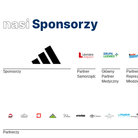
nasi
Sponsorzy
Sponsorzy
Partner
Główny
Partne
Samorządowy
Partner
Reprez
Medyczny
Młodzi
Partnerzy