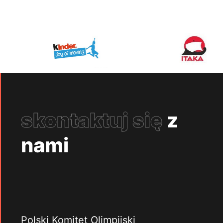
skontaktuj się
z
nami
Polski Komitet Olimpijski