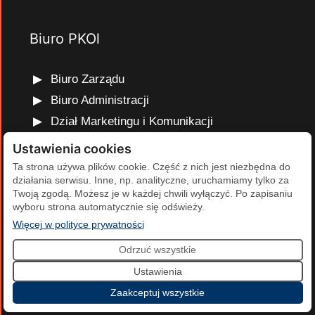
Biuro PKOl
Biuro Zarządu
Biuro Administracji
Dział Marketingu i Komunikacji
Dział Edukacji Olimpijskiej
Ustawienia cookies
Dział Finansów i Kadr
Ta strona używa plików cookie. Część z nich jest niezbędna do
działania serwisu. Inne, np. analityczne, uruchamiamy tylko za
Dział Projektów Olimpijskich
Twoją zgodą. Możesz je w każdej chwili wyłączyć. Po zapisaniu
Dział Programów Rozwojowych
wyboru strona automatycznie się odświeży.
(otwiera się w nowej karcie)
Więcej w polityce prywatności
Odrzuć wszystkie
2026 Polski Komitet Olimpijski | Projekt i realizacja:
Agencja
Ustawienia
Cumulus
.
Zaakceptuj wszystkie