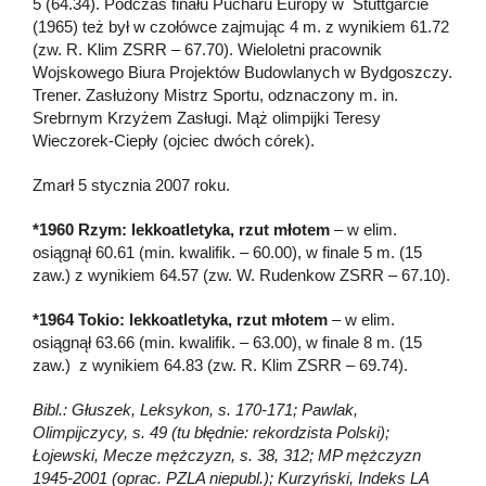
5 (64.34). Podczas finału Pucharu Europy w Stuttgarcie
(1965) też był w czołówce zajmując 4 m. z wynikiem 61.72
(zw. R. Klim ZSRR – 67.70). Wieloletni pracownik
Wojskowego Biura Projektów Budowlanych w Bydgoszczy.
Trener. Zasłużony Mistrz Sportu, odznaczony m. in.
Srebrnym Krzyżem Zasługi. Mąż olimpijki Teresy
Wieczorek-Ciepły (ojciec dwóch córek).
Zmarł 5 stycznia 2007 roku.
*1960 Rzym: lekkoatletyka, rzut młotem
– w elim.
osiągnął 60.61 (min. kwalifik. – 60.00), w finale 5 m. (15
zaw.) z wynikiem 64.57 (zw. W. Rudenkow ZSRR – 67.10).
*1964 Tokio: lekkoatletyka, rzut młotem
– w elim.
osiągnął 63.66 (min. kwalifik. – 63.00), w finale 8 m. (15
zaw.) z wynikiem 64.83 (zw. R. Klim ZSRR – 69.74).
Bibl.: Głuszek, Leksykon, s. 170-171; Pawlak,
Olimpijczycy, s. 49 (tu błędnie: rekordzista Polski);
Łojewski, Mecze mężczyzn, s. 38, 312; MP mężczyzn
1945-2001 (oprac. PZLA niepubl.); Kurzyński, Indeks LA