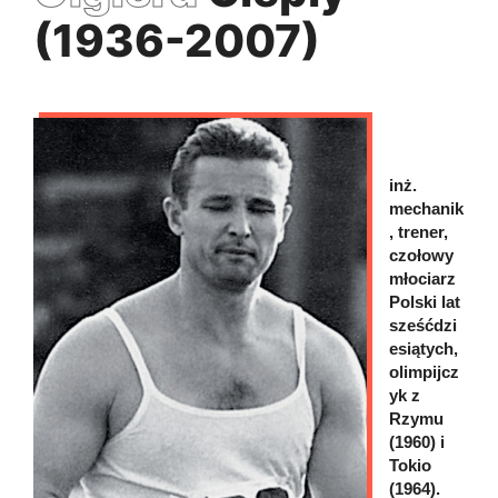
(1936-2007)
inż.
mechanik
, trener,
czołowy
młociarz
Polski lat
sześćdzi
esiątych,
olimpijcz
yk z
Rzymu
(1960) i
Tokio
(1964).