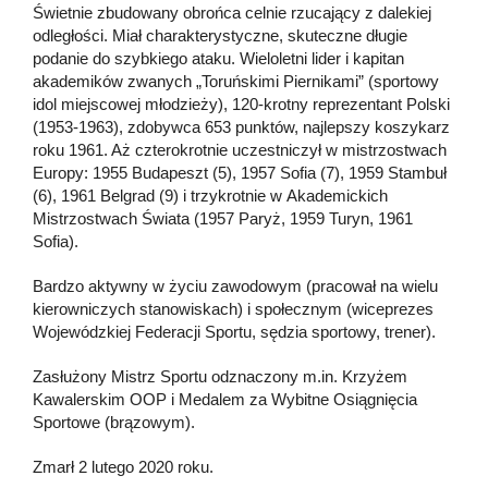
Świetnie zbudowany obrońca celnie rzucający z dalekiej
odległości. Miał charakterystyczne, skuteczne długie
podanie do szybkiego ataku. Wieloletni lider i kapitan
akademików zwanych „Toruńskimi Piernikami” (sportowy
idol miejscowej młodzieży), 120-krotny reprezentant Polski
(1953-1963), zdobywca 653 punktów, najlepszy koszykarz
roku 1961. Aż czterokrotnie uczestniczył w mistrzostwach
Europy: 1955 Budapeszt (5), 1957 Sofia (7), 1959 Stambuł
(6), 1961 Belgrad (9) i trzykrotnie w Akademickich
Mistrzostwach Świata (1957 Paryż, 1959 Turyn, 1961
Sofia).
Bardzo aktywny w życiu zawodowym (pracował na wielu
kierowniczych stanowiskach) i społecznym (wiceprezes
Wojewódzkiej Federacji Sportu, sędzia sportowy, trener).
Zasłużony Mistrz Sportu odznaczony m.in. Krzyżem
Kawalerskim OOP i Medalem za Wybitne Osiągnięcia
Sportowe (brązowym).
Zmarł 2 lutego 2020 roku.