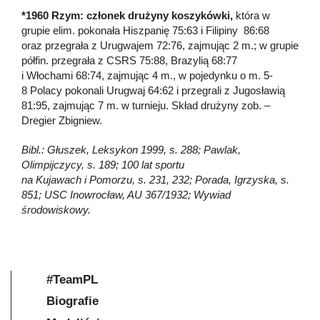
*1960 Rzym: członek drużyny koszykówki,
która w
grupie elim. pokonała Hiszpanię 75:63 i Filipiny 86:68
oraz przegrała z Urugwajem 72:76, zajmując 2 m.; w grupie
półfin. przegrała z CSRS 75:88, Brazylią 68:77
i Włochami 68:74, zajmując 4 m., w pojedynku o m. 5-
8 Polacy pokonali Urugwaj 64:62 i przegrali z Jugosławią
81:95, zajmując 7 m. w turnieju. Skład drużyny zob. –
Dregier Zbigniew.
Bibl.: Głuszek, Leksykon 1999, s. 288; Pawlak,
Olimpijczycy, s. 189; 100 lat sportu
na Kujawach i Pomorzu, s. 231, 232; Porada, Igrzyska, s.
851; USC Inowrocław, AU 367/1932; Wywiad
środowiskowy.
#TeamPL
Biografie