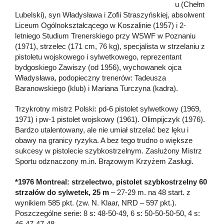
u (Chełm
Lubelski), syn Władysława i Zofii Straszyńskiej, absolwent
Liceum Ogólnokształcącego w Koszalinie (1957) i 2-
letniego Studium Trenerskiego przy WSWF w Poznaniu
(1971), strzelec (171 cm, 76 kg), specjalista w strzelaniu z
pistoletu wojskowego i sylwetkowego, reprezentant
bydgoskiego Zawiszy (od 1956), wychowanek ojca
Władysława, podopieczny trenerów: Tadeusza
Baranowskiego (klub) i Mariana Turczyna (kadra).
Trzykrotny mistrz Polski: pd-6 pistolet sylwetkowy (1969,
1971) i pw-1 pistolet wojskowy (1961). Olimpijczyk (1976).
Bardzo utalentowany, ale nie umiał strzelać bez lęku i
obawy na granicy ryzyka. A bez tego trudno o większe
sukcesy w pistolecie szybkostrzelnym. Zasłużony Mistrz
Sportu odznaczony m.in. Brązowym Krzyżem Zasługi.
*1976 Montreal: strzelectwo, pistolet szybkostrzelny 60
strzałów do sylwetek, 25 m
– 27-29 m. na 48 start. z
wynikiem 585 pkt. (zw. N. Klaar, NRD – 597 pkt.).
Poszczególne serie: 8 s: 48-50-49, 6 s: 50-50-50-50, 4 s:
46-47-47-48.