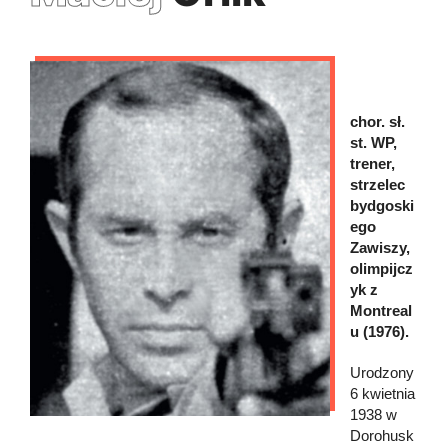
chor. sł.
st. WP,
trener,
strzelec
bydgoski
ego
Zawiszy,
olimpijcz
yk z
Montreal
u (1976).
Urodzony
6 kwietnia
1938 w
Dorohusk