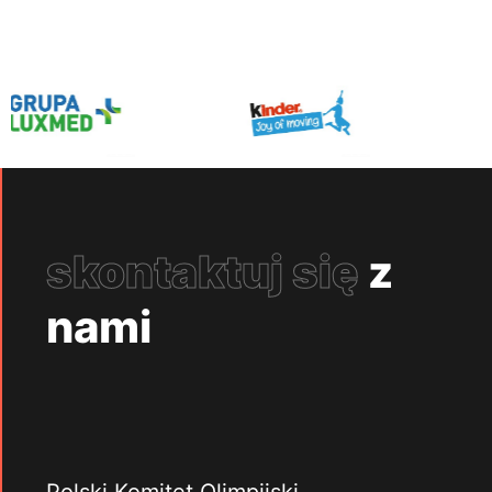
skontaktuj się
z
nami
Polski Komitet Olimpijski