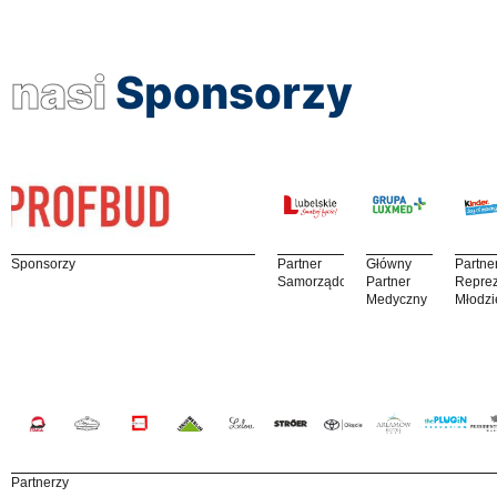
nasi
Sponsorzy
Sponsorzy
Partner
Główny
Partne
Samorządowy
Partner
Reprez
Medyczny
Młodzi
Partnerzy