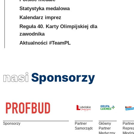
Statystyka medalowa
Kalendarz imprez
Reguła 40. Karty Olimpijskiej dla
zawodnika
Aktualności #TeamPL
nasi
Sponsorzy
Sponsorzy
Partner
Główny
Partne
Samorządowy
Partner
Reprez
Medyczny
Młodzi