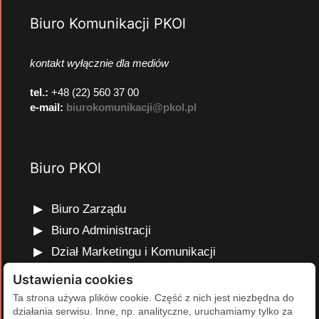
Biuro Komunikacji PKOl
kontakt wyłącznie dla mediów
tel.:
+48 (22) 560 37 00
e-mail:
biurokomunikacji@pkol.pl
Biuro PKOl
Biuro Zarządu
Biuro Administracji
Dział Marketingu i Komunikacji
Dział Edukacji Olimpijskiej
Ustawienia cookies
Dział Finansów i Kadr
Ta strona używa plików cookie. Część z nich jest niezbędna do
działania serwisu. Inne, np. analityczne, uruchamiamy tylko za
Dział Projektów Olimpijskich