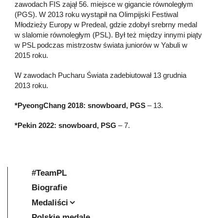
zawodach FIS zajął 56. miejsce w gigancie równoległym
(PGS). W 2013 roku wystąpił na Olimpijski Festiwal
Młodzieży Europy w Predeal, gdzie zdobył srebrny medal
w slalomie równoległym (PSL). Był też między innymi piąty
w PSL podczas mistrzostw świata juniorów w Yabuli w
2015 roku.
W zawodach Pucharu Świata zadebiutował 13 grudnia
2013 roku.
*PyeongChang 2018: snowboard, PGS
– 13.
*Pekin 2022: snowboard, PSG
– 7.
#TeamPL
Biografie
Medaliści
Polskie medale