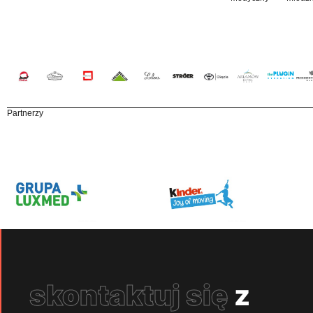
Partnerzy
skontaktuj się
z