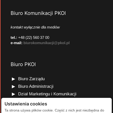
Biuro Komunikacji PKOl
kontakt wyłącznie dla mediów
tel.:
+48 (22) 560 37 00
e-mail:
biurokomunikacji@pkol.pl
Biuro PKOl
Biuro Zarządu
Biuro Administracji
Dział Marketingu i Komunikacji
Dział Edukacji Olimpijskiej
Ustawienia cookies
Dział Finansów i Kadr
Ta strona używa plików cookie. Część z nich jest niezbędna do