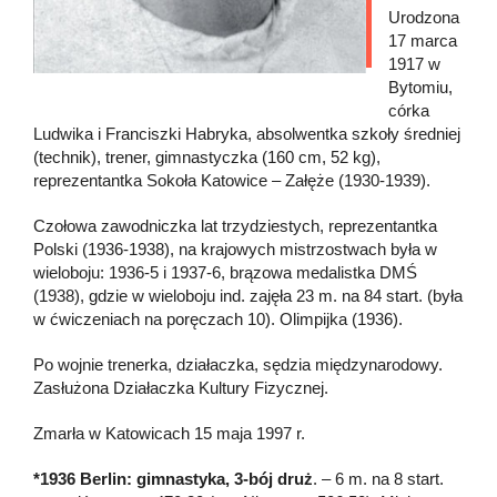
Urodzona
17 marca
1917 w
Bytomiu,
córka
Ludwika i Franciszki Habryka, absolwentka szkoły średniej
(technik), trener, gimnastyczka (160 cm, 52 kg),
reprezentantka Sokoła Katowice – Załęże (1930-1939).
Czołowa zawodniczka lat trzydziestych, reprezentantka
Polski (1936-1938), na krajowych mistrzostwach była w
wieloboju: 1936-5 i 1937-6, brązowa medalistka DMŚ
(1938), gdzie w wieloboju ind. zajęła 23 m. na 84 start. (była
w ćwiczeniach na poręczach 10). Olimpijka (1936).
Po wojnie trenerka, działaczka, sędzia międzynarodowy.
Zasłużona Działaczka Kultury Fizycznej.
Zmarła w Katowicach 15 maja 1997 r.
*1936 Berlin: gimnastyka, 3-bój druż
. – 6 m. na 8 start.