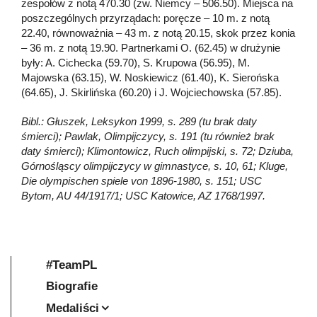
zespołów z notą 470.30 (zw. Niemcy – 506.50). Miejsca na
poszczególnych przyrządach: poręcze – 10 m. z notą
22.40, równoważnia – 43 m. z notą 20.15, skok przez konia
– 36 m. z notą 19.90. Partnerkami O. (62.45) w drużynie
były: A. Cichecka (59.70), S. Krupowa (56.95), M.
Majowska (63.15), W. Noskiewicz (61.40), K. Sierońska
(64.65), J. Skirlińska (60.20) i J. Wojciechowska (57.85).
Bibl.: Głuszek, Leksykon 1999, s. 289 (tu brak daty
śmierci); Pawlak, Olimpijczycy, s. 191 (tu również brak
daty śmierci); Klimontowicz, Ruch olimpijski, s. 72; Dziuba,
Górnośląscy olimpijczycy w gimnastyce, s. 10, 61; Kluge,
Die olympischen spiele von 1896-1980, s. 151; USC
Bytom, AU 44/1917/1; USC Katowice, AZ 1768/1997.
#TeamPL
Biografie
Medaliści