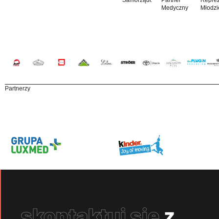
Medyczny
Młodzi
Partnerzy
skontaktuj się
z