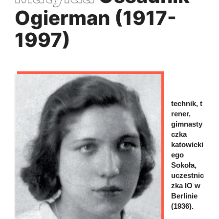
Ogierman (1917-
1997)
technik, t
rener,
gimnasty
czka
katowicki
ego
Sokoła,
uczestnic
zka IO w
Berlinie
(1936).