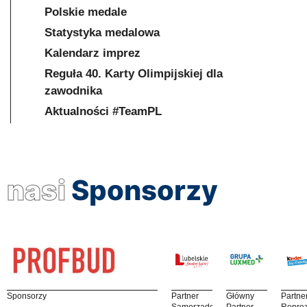
Polskie medale
Statystyka medalowa
Kalendarz imprez
Reguła 40. Karty Olimpijskiej dla
zawodnika
Aktualności #TeamPL
nasi
Sponsorzy
Sponsorzy
Partner
Główny
Partne
Samorządowy
Partner
Reprez