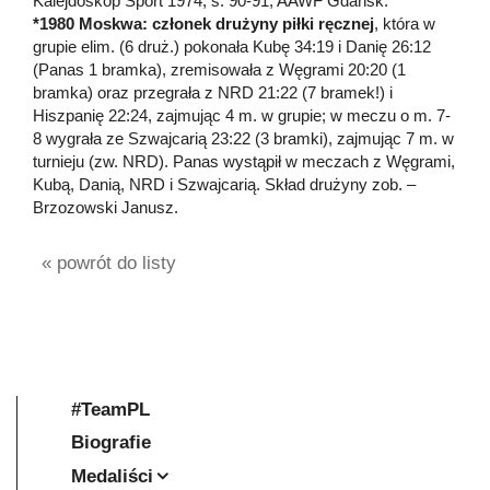
Kalejdoskop Sport 1974, s. 90-91; AAWF Gdańsk.
*1980 Moskwa: członek drużyny piłki ręcznej
, która w
grupie elim. (6 druż.) pokonała Kubę 34:19 i Danię 26:12
(Panas 1 bramka), zremisowała z Węgrami 20:20 (1
bramka) oraz przegrała z NRD 21:22 (7 bramek!) i
Hiszpanię 22:24, zajmując 4 m. w grupie; w meczu o m. 7-
8 wygrała ze Szwajcarią 23:22 (3 bramki), zajmując 7 m. w
turnieju (zw. NRD). Panas wystąpił w meczach z Węgrami,
Kubą, Danią, NRD i Szwajcarią. Skład drużyny zob. –
Brzozowski Janusz.
« powrót do listy
#TeamPL
Biografie
Medaliści