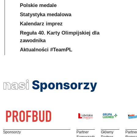
Polskie medale
Statystyka medalowa
Kalendarz imprez
Reguła 40. Karty Olimpijskiej dla
zawodnika
Aktualności #TeamPL
nasi
Sponsorzy
Sponsorzy
Partner
Główny
Partne
Samorządowy
Partner
Reprez