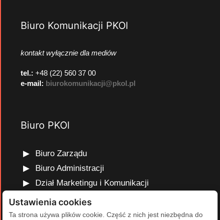
Biuro Komunikacji PKOl
kontakt wyłącznie dla mediów
tel.:
+48 (22) 560 37 00
e-mail:
biurokomunikacji@pkol.pl
Biuro PKOl
Biuro Zarządu
Biuro Administracji
Dział Marketingu i Komunikacji
Dział Edukacji Olimpijskiej
Ustawienia cookies
Dział Finansów i Kadr
Ta strona używa plików cookie. Część z nich jest niezbędna do