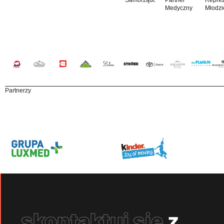
Medyczny
Młodzi
Partnerzy
skontaktuj się
z