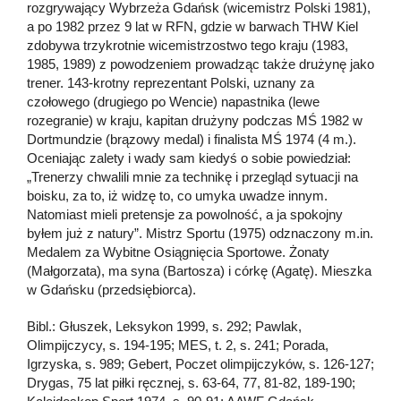
rozgrywający Wybrzeża Gdańsk (wicemistrz Polski 1981),
a po 1982 przez 9 lat w RFN, gdzie w barwach THW Kiel
zdobywa trzykrotnie wicemistrzostwo tego kraju (1983,
1985, 1989) z powodzeniem prowadząc także drużynę jako
trener. 143-krotny reprezentant Polski, uznany za
czołowego (drugiego po Wencie) napastnika (lewe
rozegranie) w kraju, kapitan drużyny podczas MŚ 1982 w
Dortmundzie (brązowy medal) i finalista MŚ 1974 (4 m.).
Oceniając zalety i wady sam kiedyś o sobie powiedział:
„Trenerzy chwalili mnie za technikę i przegląd sytuacji na
boisku, za to, iż widzę to, co umyka uwadze innym.
Natomiast mieli pretensje za powolność, a ja spokojny
byłem już z natury”. Mistrz Sportu (1975) odznaczony m.in.
Medalem za Wybitne Osiągnięcia Sportowe. Żonaty
(Małgorzata), ma syna (Bartosza) i córkę (Agatę). Mieszka
w Gdańsku (przedsiębiorca).
Bibl.: Głuszek, Leksykon 1999, s. 292; Pawlak,
Olimpijczycy, s. 194-195; MES, t. 2, s. 241; Porada,
Igrzyska, s. 989; Gebert, Poczet olimpijczyków, s. 126-127;
Drygas, 75 lat piłki ręcznej, s. 63-64, 77, 81-82, 189-190;