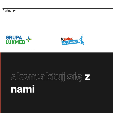
Partnerzy
skontaktuj się
z
nami