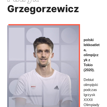
Grzegorzewicz
polski
lekkoatlet
a,
olimpijcz
yk z
Tokio
(2020).
Debiut
olimpijski
podczas
Igrzysk
XXXII
Olimpiady