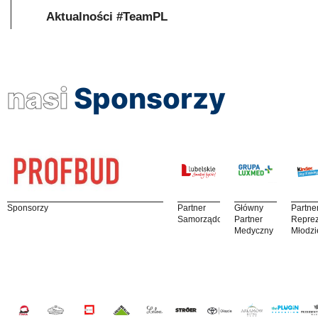
Aktualności #TeamPL
nasi
Sponsorzy
Sponsorzy
Partner
Główny
Partne
Samorządowy
Partner
Reprez
Medyczny
Młodzi