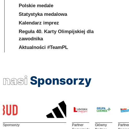
Polskie medale
Statystyka medalowa
Kalendarz imprez
Reguła 40. Karty Olimpijskiej dla
zawodnika
Aktualności #TeamPL
nasi
Sponsorzy
Sponsorzy
Partner
Główny
Partne