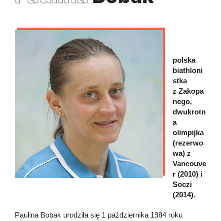
polska
biathloni
stka
z Zakopa
nego,
dwukrotn
a
olimpijka
(rezerwo
wa) z
Vancouve
r (2010) i
Soczi
(2014).
Paulina Bobak urodziła się 1 października 1984 roku