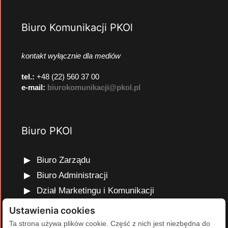
Biuro Komunikacji PKOl
kontakt wyłącznie dla mediów
tel.:
+48 (22) 560 37 00
e-mail:
biurokomunikacji@pkol.pl
Biuro PKOl
Biuro Zarządu
Biuro Administracji
Dział Marketingu i Komunikacji
Dział Edukacji Olimpijskiej
Ustawienia cookies
Dział Finansów i Kadr
Ta strona używa plików cookie. Część z nich jest niezbędna do