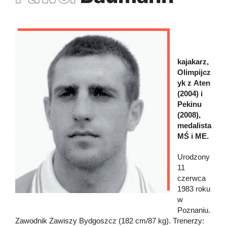
kajakarz,
Olimpijcz
yk z Aten
(2004) i
Pekinu
(2008),
medalista
MŚ i ME.
Urodzony
11
czerwca
1983 roku
w
Poznaniu.
Zawodnik Zawiszy Bydgoszcz (182 cm/87 kg). Trenerzy: