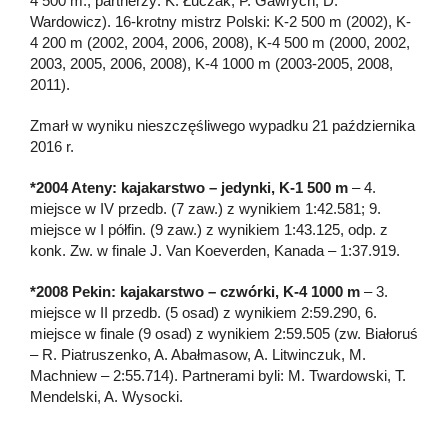
4 500 m., partnerzy: K. Łuczak, P. Gawrych, D.
Wardowicz). 16-krotny mistrz Polski: K-2 500 m (2002), K-
4 200 m (2002, 2004, 2006, 2008), K-4 500 m (2000, 2002,
2003, 2005, 2006, 2008), K-4 1000 m (2003-2005, 2008,
2011).
Zmarł w wyniku nieszczęśliwego wypadku 21 października
2016 r.
*2004 Ateny: kajakarstwo – jedynki, K-1 500 m
– 4.
miejsce w IV przedb. (7 zaw.) z wynikiem 1:42.581; 9.
miejsce w I półfin. (9 zaw.) z wynikiem 1:43.125, odp. z
konk. Zw. w finale J. Van Koeverden, Kanada – 1:37.919.
*2008 Pekin: kajakarstwo – czwórki, K-4 1000 m
– 3.
miejsce w II przedb. (5 osad) z wynikiem 2:59.290, 6.
miejsce w finale (9 osad) z wynikiem 2:59.505 (zw. Białoruś
– R. Piatruszenko, A. Abałmasow, A. Litwinczuk, M.
Machniew – 2:55.714). Partnerami byli: M. Twardowski, T.
Mendelski, A. Wysocki.