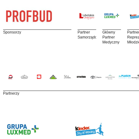
Sponsorzy
Partner
Główny
Partne
Samorządowy
Partner
Reprez
Medyczny
Młodzi
Partnerzy