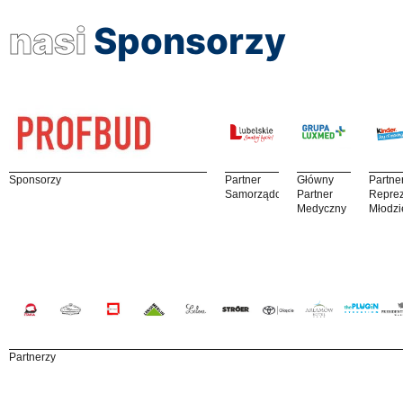
nasi
Sponsorzy
Sponsorzy
Partner
Główny
Partne
Samorządowy
Partner
Reprez
Medyczny
Młodzi
Partnerzy