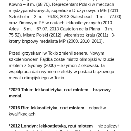
Kowno – 8 m. (68.70). Reprezentant Polski w meczach
międzypaństwowych, superlidze Drużynowych ME (2011
Sztokholm – 2 m. – 76.98, 2013 Gateshead – 1 m. – 77.00)
oraz Zimowym PE w rzutach lekkoatletycznych (2010
Arles – 5 m. – 67.07, 2013 Castellon de la Plana – 3 m. –
75.52). Mistrz Polski (2012), wicemistrz kraju (2011) i 3-
krotny brązowy medalista MP (2009, 2010, 2013).
Przed igrzyskami w Tokio zmienił trenera. Nowym
szkoleniowcem Fajdka został mistrz olimpijski w rzucie
młotem z Sydney (2000) – Szymon Ziółkowski. Ta
współpraca dała wymierne efekty w postaci brązowego
medalu olimpijskiego w Tokio.
*2020 Tokio: lekkoatletyka, rzut młotem – brązowy
medal.
*2016 Rio: lekkoatletyka, rzut młotem
– odpadł w
kwalifikacjach.
*2012 Londyn: lekkoatletyka, rzut młotem
– nie zaliczył