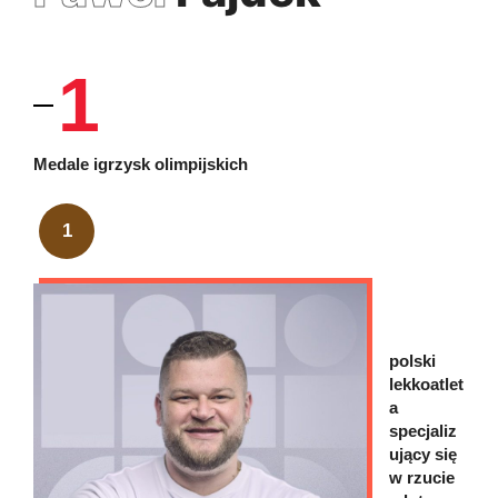
1
Medale igrzysk olimpijskich
1
polski
lekkoatlet
a
specjaliz
ujący się
w rzucie