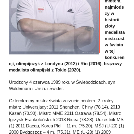
młotem,
najmłods
zy w
historii
złoty
medalista
mistrzost
w świata
w tej
konkuren
cji, olimpijczyk z Londynu (2012) i Rio (2016), brązowy
medalista olimpijski z Tokio (2020).
Urodzony 4 czerwca 1989 roku w Świebodzicach, syn
Waldemara i Urszuli Świder.
Czterokrotny mistrz świata w rzucie młotem. 2-krotny
mistrz Uniwersjady: 2011 Shenzhen, Chiny (78.14), 2013
Kazań (79.99). Mistrz MME 2011 Ostrawa (78.54). Mistrz
Igrzysk Frankofońskich 2013 Nicea (78.28). Uczestnik MŚ
(1) 2011 Daegu, Korea Płd. – 11 m. (75.20), MŚJ (U-20) (1)
2008 Bydgoszcz – 4 m. (75.31), ME (U-23) (1) 2009