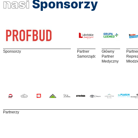
nasi
Sponsorzy
Sponsorzy
Partner
Główny
Partne
Samorządowy
Partner
Reprez
Medyczny
Młodzi
Partnerzy