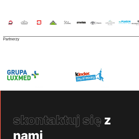
Partnerzy
skontaktuj się
z
nami