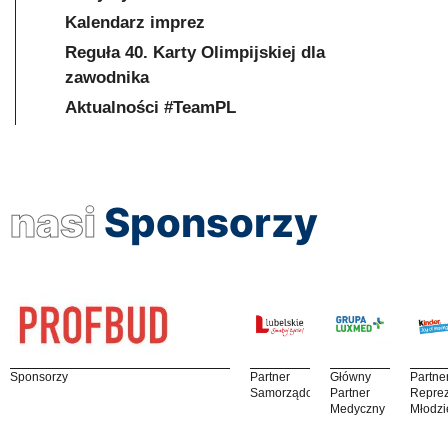
Kalendarz imprez
Reguła 40. Karty Olimpijskiej dla
zawodnika
Aktualności #TeamPL
nasi
Sponsorzy
Sponsorzy
Partner
Główny
Partne
Samorządowy
Partner
Reprez
Medyczny
Młodzi