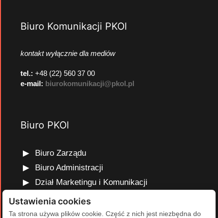
Biuro Komunikacji PKOl
kontakt wyłącznie dla mediów
tel.:
+48 (22) 560 37 00
e-mail:
biurokomunikacji@pkol.pl
Biuro PKOl
Biuro Zarządu
Biuro Administracji
Dział Marketingu i Komunikacji
Dział Edukacji Olimpijskiej
Ustawienia cookies
Dział Finansów i Kadr
Ta strona używa plików cookie. Część z nich jest niezbędna do