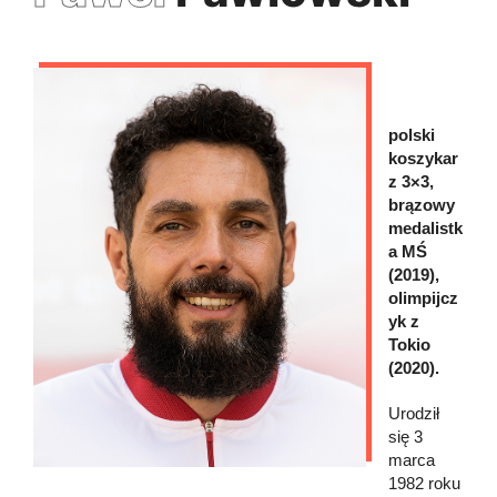
polski
koszykar
z 3×3,
brązowy
medalistk
a MŚ
(2019),
olimpijcz
yk z
Tokio
(2020).
Urodził
się 3
marca
1982 roku