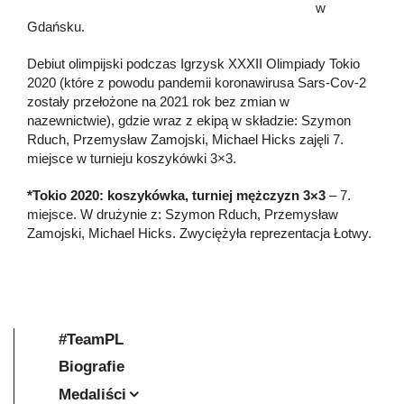
w
Gdańsku.
Debiut olimpijski podczas Igrzysk XXXII Olimpiady Tokio
2020 (które z powodu pandemii koronawirusa Sars-Cov-2
zostały przełożone na 2021 rok bez zmian w
nazewnictwie), gdzie wraz z ekipą w składzie: Szymon
Rduch, Przemysław Zamojski, Michael Hicks zajęli 7.
miejsce w turnieju koszykówki 3×3.
*Tokio 2020: koszykówka, turniej mężczyzn 3×3
– 7.
miejsce. W drużynie z: Szymon Rduch, Przemysław
Zamojski, Michael Hicks. Zwyciężyła reprezentacja Łotwy.
#TeamPL
Biografie
Medaliści