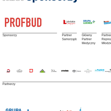
Sponsorzy
Partner
Główny
Partne
Samorządowy
Partner
Reprez
Medyczny
Młodzi
Partnerzy