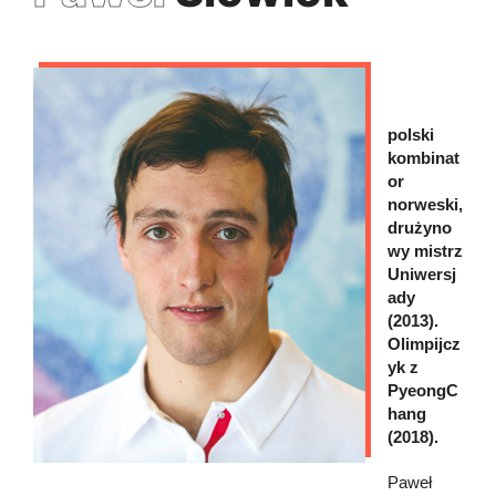
polski
kombinat
or
norweski,
drużyno
wy mistrz
Uniwersj
ady
(2013).
Olimpijcz
yk z
PyeongC
hang
(2018).
Paweł