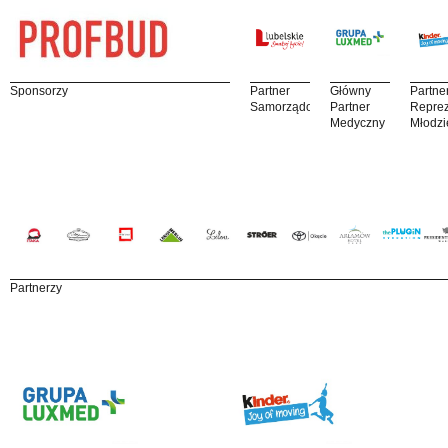
Sponsorzy
Partner
Główny
Partne
Samorządowy
Partner
Reprez
Medyczny
Młodzi
Partnerzy