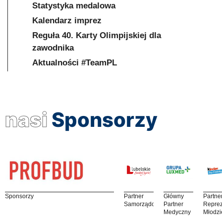
Statystyka medalowa
Kalendarz imprez
Reguła 40. Karty Olimpijskiej dla
zawodnika
Aktualności #TeamPL
nasi
Sponsorzy
Sponsorzy
Partner
Główny
Partne
Samorządowy
Partner
Reprez
Medyczny
Młodzi