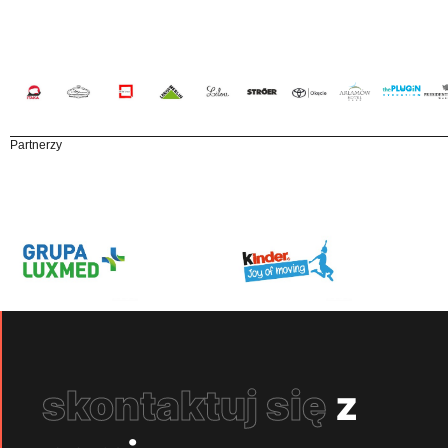
Partnerzy
skontaktuj się
z