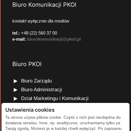
Biuro Komunikacji PKOl
kontakt wyłącznie dla mediów
tel.:
+48 (22) 560 37 00
e-mail:
biurokomunikacji@pkol.pl
Biuro PKOl
Biuro Zarządu
Biuro Administracji
Dział Marketingu i Komunikacji
Dział Edukacji Olimpijskiej
Ustawienia cookies
Dział Finansów i Kadr
Ta strona używa plików cookie. Część z nich jest niezbędna do
działania serwisu. Inne, np. analityczne, uruchamiamy tylko za
Dział Projektów Olimpijskich
Twoją zgodą. Możesz je w każdej chwili wyłączyć. Po zapisaniu