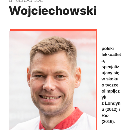
Wojciechowski
polski
lekkoatlet
a,
specjaliz
ujący się
w skoku
o tyczce,
olimpijcz
yk
z Londyn
u (2012) i
Rio
(2016).