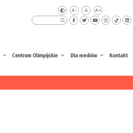
A-
A
A+
Zmień kontrast
Mniejsza czcionka
Domyślna czcionka
Większa czcion
Szukaj
Centrum Olimpijskie
Dla mediów
Kontakt