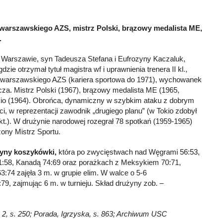
 warszawskiego AZS, mistrz Polski, brązowy medalista ME,
.
 Warszawie, syn Tadeusza Stefana i Eufrozyny Kaczaluk,
zie otrzymał tytuł magistra wf i uprawnienia trenera II kl.,
 warszawskiego AZS (kariera sportowa do 1971), wychowanek
za. Mistrz Polski (1967), brązowy medalista ME (1965,
kio (1964). Obrońca, dynamiczny w szybkim ataku z dobrym
i, w reprezentacji zawodnik „drugiego planu” (w Tokio zdobył
pkt.). W drużynie narodowej rozegrał 78 spotkań (1959-1965)
ony Mistrz Sportu.
żyny koszykówki,
która po zwycięstwach nad Węgrami 56:53,
1:58, Kanadą 74:69 oraz porażkach z Meksykiem 70:71,
3:74 zajęła 3 m. w grupie elim. W walce o 5-6
79, zajmując 6 m. w turnieju. Skład drużyny zob. –
. 2, s. 250; Porada, Igrzyska, s. 863; Archiwum USC