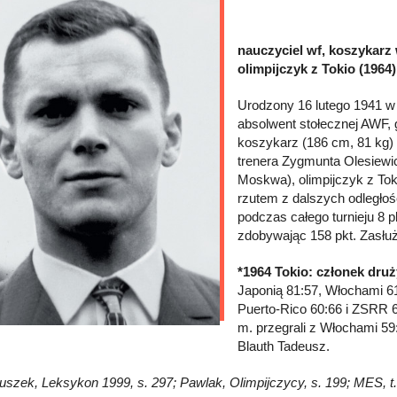
nauczyciel wf, koszykarz
olimpijczyk z Tokio (1964)
Urodzony 16 lutego 1941 w
absolwent stołecznej AWF, gd
koszykarz (186 cm, 81 kg)
trenera Zygmunta Olesiewic
Moskwa), olimpijczyk z To
rzutem z dalszych odległośc
podczas całego turnieju 8 
zdobywając 158 pkt. Zasłuż
*1964 Tokio: członek dru
Japonią 81:57, Włochami 6
Puerto-Rico 60:66 i ZSRR 6
m. przegrali z Włochami 59:
Blauth Tadeusz.
Głuszek, Leksykon 1999, s. 297; Pawlak, Olimpijczycy, s. 199; MES, t