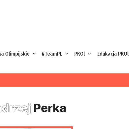
ka Olimpijskie
#TeamPL
PKOl
Edukacja PKOl
drzej
Perka