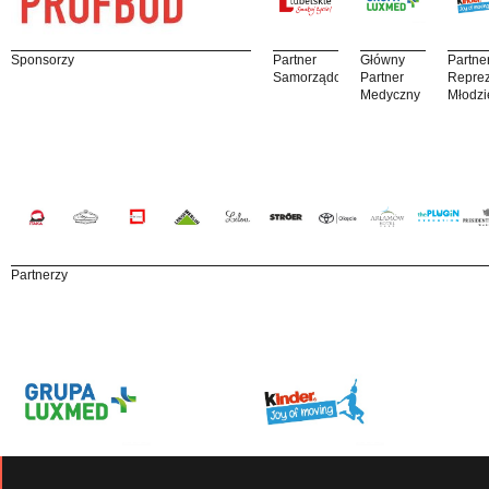
Sponsorzy
Partner
Główny
Partne
Samorządowy
Partner
Reprez
Medyczny
Młodzi
Partnerzy