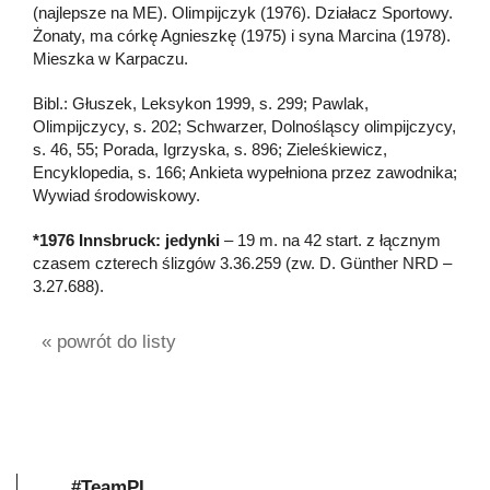
(najlepsze na ME). Olimpijczyk (1976). Działacz Sportowy.
Żonaty, ma córkę Agnieszkę (1975) i syna Marcina (1978).
Mieszka w Karpaczu.
Bibl.: Głuszek, Leksykon 1999, s. 299; Pawlak,
Olimpijczycy, s. 202; Schwarzer, Dolnośląscy olimpijczycy,
s. 46, 55; Porada, Igrzyska, s. 896; Zieleśkiewicz,
Encyklopedia, s. 166; Ankieta wypełniona przez zawodnika;
Wywiad środowiskowy.
*1976 Innsbruck: jedynki
– 19 m. na 42 start. z łącznym
czasem czterech ślizgów 3.36.259 (zw. D. Günther NRD –
3.27.688).
« powrót do listy
#TeamPL