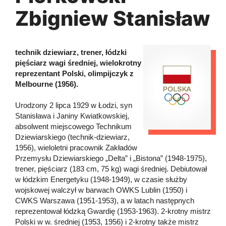
Zbigniew Stanisław
technik dziewiarz, trener, łódzki
pięściarz wagi średniej, wielokrotny
reprezentant Polski, olimpijczyk z
Melbourne (1956).
Urodzony 2 lipca 1929 w Łodzi, syn
Stanisława i Janiny Kwiatkowskiej,
absolwent miejscowego Technikum
Dziewiarskiego (technik-dziewiarz,
1956), wieloletni pracownik Zakładów
Przemysłu Dziewiarskiego „Delta” i „Bistona” (1948-1975),
trener, pięściarz (183 cm, 75 kg) wagi średniej. Debiutował
w łódzkim Energetyku (1948-1949), w czasie służby
wojskowej walczył w barwach OWKS Lublin (1950) i
CWKS Warszawa (1951-1953), a w latach następnych
reprezentował łódzką Gwardię (1953-1963). 2-krotny mistrz
Polski w w. średniej (1953, 1956) i 2-krotny także mistrz