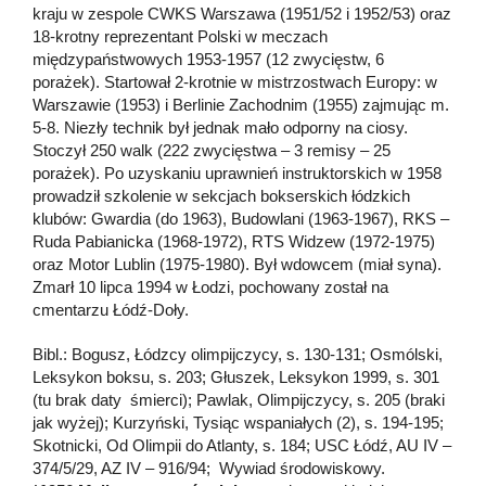
kraju w zespole CWKS Warszawa (1951/52 i 1952/53) oraz
18-krotny reprezentant Polski w meczach
międzypaństwowych 1953-1957 (12 zwycięstw, 6
porażek). Startował 2-krotnie w mistrzostwach Europy: w
Warszawie (1953) i Berlinie Zachodnim (1955) zajmując m.
5-8. Niezły technik był jednak mało odporny na ciosy.
Stoczył 250 walk (222 zwycięstwa – 3 remisy – 25
porażek). Po uzyskaniu uprawnień instruktorskich w 1958
prowadził szkolenie w sekcjach bokserskich łódzkich
klubów: Gwardia (do 1963), Budowlani (1963-1967), RKS –
Ruda Pabianicka (1968-1972), RTS Widzew (1972-1975)
oraz Motor Lublin (1975-1980). Był wdowcem (miał syna).
Zmarł 10 lipca 1994 w Łodzi, pochowany został na
cmentarzu Łódź-Doły.
Bibl.: Bogusz, Łódzcy olimpijczycy, s. 130-131; Osmólski,
Leksykon boksu, s. 203; Głuszek, Leksykon 1999, s. 301
(tu brak daty śmierci); Pawlak, Olimpijczycy, s. 205 (braki
jak wyżej); Kurzyński, Tysiąc wspaniałych (2), s. 194-195;
Skotnicki, Od Olimpii do Atlanty, s. 184; USC Łódź, AU IV –
374/5/29, AZ IV – 916/94; Wywiad środowiskowy.