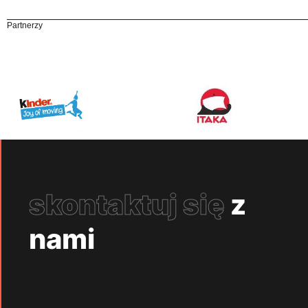
Partnerzy
skontaktuj się
z
nami