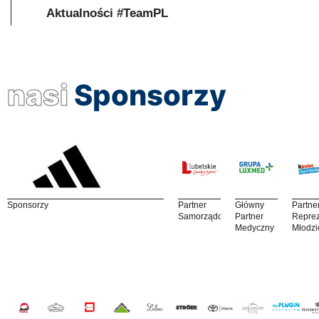
Aktualności #TeamPL
nasi
Sponsorzy
Sponsorzy
Partner
Główny
Partne
Samorządowy
Partner
Reprez
Medyczny
Młodzi