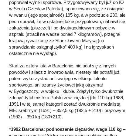
poprawiał wyniki sportowe. Przygotowywany był już do IO
w Seulu (Czesław Paterka), spodziewano się, że osiągnie
w rwaniu (jego specjalność) 195 kg, a w podrzucie 230, ale
pech sprawił, że w ostatniej fazie przygotowań, nabawił się
zakażenia (piszczel) i po dwutygodniowym pobycie w
szpitalu (stracił na wadze ponad 7 kilogramów), przegrał
krajową rywalizację ze Stanisławem Małysą (na
sprawdzianie osiągnął „tylko” 400 kg) i na igrzyskach
ostatecznie nie wystąpił.
Start za cztery lata w Barcelonie, nie udał się z innych
powodów i siłacz z Inowrocławia, niestety nie potrafił już
potem wykorzystać ani swojego wielkiego talentu
sportowego, ani szansy życiowej jaką otrzymał
w Bydgoszczy, w wojsku i klubie. Zdążył tylko dwukrotnie
zdobyć tytuł mistrza Polski w w. ciężkiej (do 110 kg) 1989,
1991 i w tej samej kategorii zostać dwukrotnie medalistą
ME: srebrnym (1991) – 392,5 kg (182,5 + 210) i brązowym
(1992) – 390 kg (180+210).
*1992 Barcelona: podnoszenie ciężarów, waga 110 kg
–
w rwaniu uzyskał 185 kg, w podrzucie spalił wszystkie