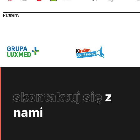
Partnerzy
skontaktuj się
z
nami