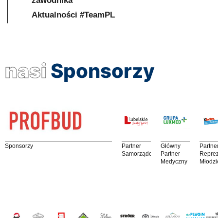
zawodnika
Aktualności #TeamPL
nasi
Sponsorzy
Sponsorzy
Partner
Główny
Partne
Samorządowy
Partner
Reprez
Medyczny
Młodzi