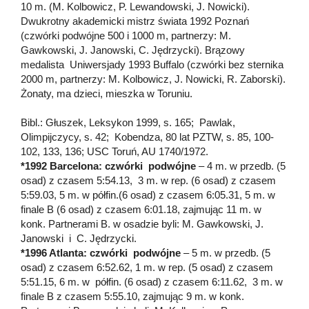
10 m. (M. Kolbowicz, P. Lewandowski, J. Nowicki).
Dwukrotny akademicki mistrz świata 1992 Poznań
(czwórki podwójne 500 i 1000 m, partnerzy: M.
Gawkowski, J. Janowski, C. Jędrzycki). Brązowy
medalista Uniwersjady 1993 Buffalo (czwórki bez sternika
2000 m, partnerzy: M. Kolbowicz, J. Nowicki, R. Zaborski).
Żonaty, ma dzieci, mieszka w Toruniu.
Bibl.: Głuszek, Leksykon 1999, s. 165; Pawlak,
Olimpijczycy, s. 42; Kobendza, 80 lat PZTW, s. 85, 100-
102, 133, 136; USC Toruń, AU 1740/1972.
*1992 Barcelona: czwórki podwójne
– 4 m. w przedb. (5
osad) z czasem 5:54.13, 3 m. w rep. (6 osad) z czasem
5:59.03, 5 m. w półfin.(6 osad) z czasem 6:05.31, 5 m. w
finale B (6 osad) z czasem 6:01.18, zajmując 11 m. w
konk. Partnerami B. w osadzie byli: M. Gawkowski, J.
Janowski i C. Jędrzycki.
*1996 Atlanta: czwórki podwójne
– 5 m. w przedb. (5
osad) z czasem 6:52.62, 1 m. w rep. (5 osad) z czasem
5:51.15, 6 m. w półfin. (6 osad) z czasem 6:11.62, 3 m. w
finale B z czasem 5:55.10, zajmując 9 m. w konk.