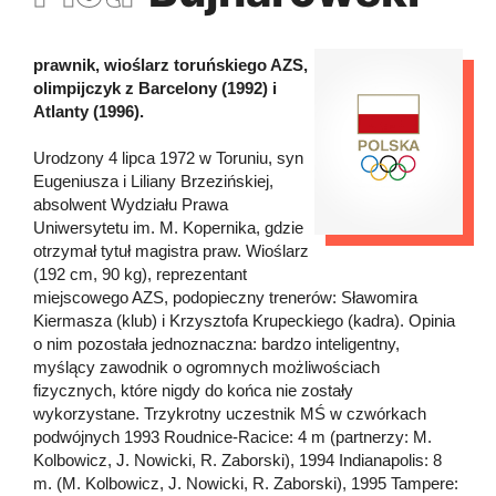
prawnik, wioślarz toruńskiego AZS,
olimpijczyk z Barcelony (1992) i
Atlanty (1996).
Urodzony 4 lipca 1972 w Toruniu, syn
Eugeniusza i Liliany Brzezińskiej,
absolwent Wydziału Prawa
Uniwersytetu im. M. Kopernika, gdzie
otrzymał tytuł magistra praw. Wioślarz
(192 cm, 90 kg), reprezentant
miejscowego AZS, podopieczny trenerów: Sławomira
Kiermasza (klub) i Krzysztofa Krupeckiego (kadra). Opinia
o nim pozostała jednoznaczna: bardzo inteligentny,
myślący zawodnik o ogromnych możliwościach
fizycznych, które nigdy do końca nie zostały
wykorzystane. Trzykrotny uczestnik MŚ w czwórkach
podwójnych 1993 Roudnice-Racice: 4 m (partnerzy: M.
Kolbowicz, J. Nowicki, R. Zaborski), 1994 Indianapolis: 8
m. (M. Kolbowicz, J. Nowicki, R. Zaborski), 1995 Tampere: