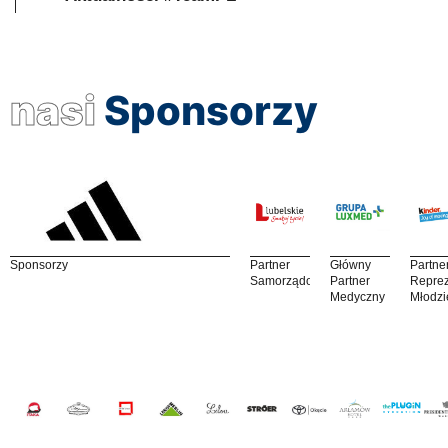
nasi
Sponsorzy
Sponsorzy
Partner
Główny
Partne
Samorządowy
Partner
Reprez
Medyczny
Młodzi