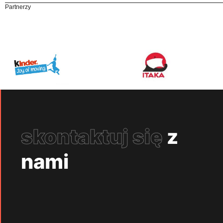
Partnerzy
skontaktuj się
z
nami