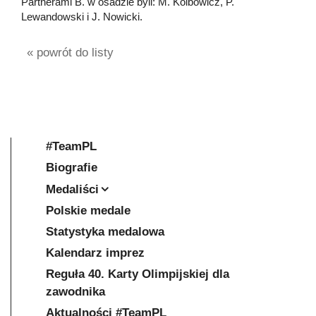
Partnerami B. w osadzie byli: M. Kolbowicz, P.
Lewandowski i J. Nowicki.
« powrót do listy
#TeamPL
Biografie
Medaliści
Polskie medale
Statystyka medalowa
Kalendarz imprez
Reguła 40. Karty Olimpijskiej dla
zawodnika
Aktualności #TeamPL