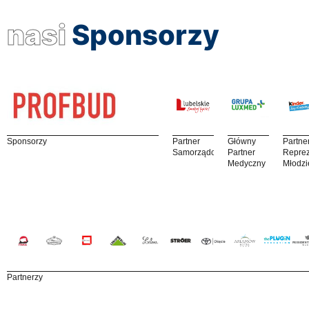
nasi
Sponsorzy
Sponsorzy
Partner
Główny
Partne
Samorządowy
Partner
Reprez
Medyczny
Młodzi
Partnerzy