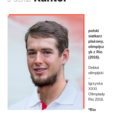
polski
siatkarz
plażowy,
olimpijcz
yk z Rio
(2016).
Debiut
olimpijski
–
Igrzyska
XXXI
Olimpiady
Rio 2016.
*Rio