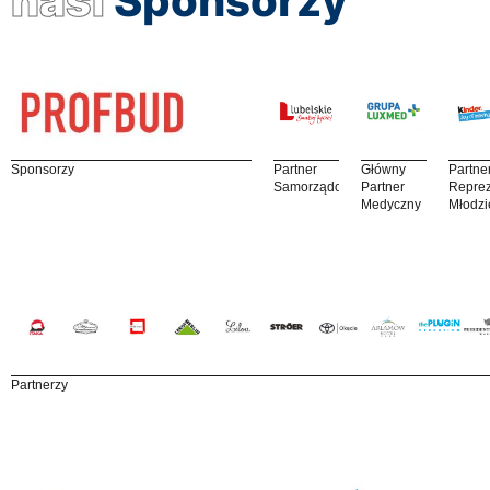
nasi
Sponsorzy
Sponsorzy
Partner
Główny
Partne
Samorządowy
Partner
Reprez
Medyczny
Młodzi
Partnerzy