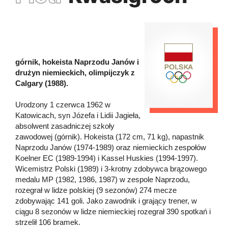
górnik, hokeista Naprzodu Janów i
drużyn niemieckich, olimpijczyk z
Calgary (1988).
Urodzony 1 czerwca 1962 w
Katowicach, syn Józefa i Lidii Jagieła,
absolwent zasadniczej szkoły
zawodowej (górnik). Hokeista (172 cm, 71 kg), napastnik
Naprzodu Janów (1974-1989) oraz niemieckich zespołów
Koelner EC (1989-1994) i Kassel Huskies (1994-1997).
Wicemistrz Polski (1989) i 3-krotny zdobywca brązowego
medalu MP (1982, 1986, 1987) w zespole Naprzodu,
rozegrał w lidze polskiej (9 sezonów) 274 mecze
zdobywając 141 goli. Jako zawodnik i grający trener, w
ciągu 8 sezonów w lidze niemieckiej rozegrał 390 spotkań i
strzelił 106 bramek.