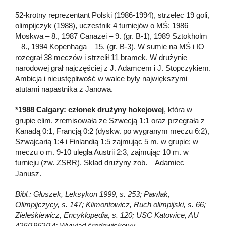
52-krotny reprezentant Polski (1986-1994), strzelec 19 goli,
olimpijczyk (1988), uczestnik 4 turniejów o MŚ: 1986
Moskwa – 8., 1987 Canazei – 9. (gr. B-1), 1989 Sztokholm
– 8., 1994 Kopenhaga – 15. (gr. B-3). W sumie na MŚ i IO
rozegrał 38 meczów i strzelił 11 bramek. W drużynie
narodowej grał najczęściej z J. Adamcem i J. Stopczykiem.
Ambicja i nieustępliwość w walce były największymi
atutami napastnika z Janowa.
*1988 Calgary: członek drużyny hokejowej
, która w
grupie elim. zremisowała ze Szwecją 1:1 oraz przegrała z
Kanadą 0:1, Francją 0:2 (dyskw. po wygranym meczu 6:2),
Szwajcarią 1:4 i Finlandią 1:5 zajmując 5 m. w grupie; w
meczu o m. 9-10 uległa Austrii 2:3, zajmując 10 m. w
turnieju (zw. ZSRR). Skład drużyny zob. – Adamiec
Janusz.
Bibl.: Głuszek, Leksykon 1999, s. 253; Pawlak,
Olimpijczycy, s. 147; Klimontowicz, Ruch olimpijski, s. 66;
Zieleśkiewicz, Encyklopedia, s. 120; USC Katowice, AU
426/1962/14; Wywiad środowiskowy.