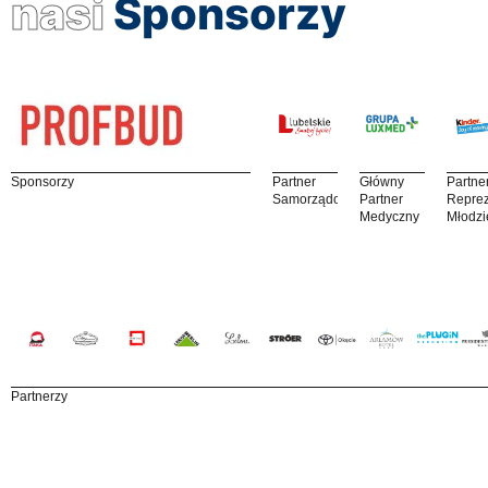
nasi
Sponsorzy
Sponsorzy
Partner
Główny
Partne
Samorządowy
Partner
Reprez
Medyczny
Młodzi
Partnerzy