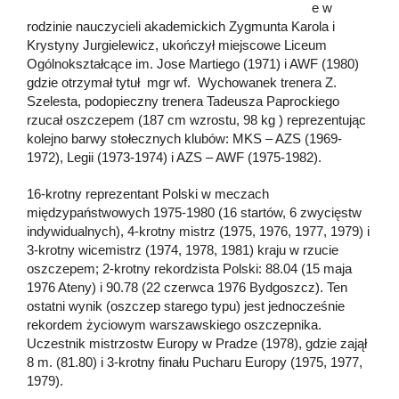
e w
rodzinie nauczycieli akademickich Zygmunta Karola i
Krystyny Jurgielewicz, ukończył miejscowe Liceum
Ogólnokształcące im. Jose Martiego (1971) i AWF (1980)
gdzie otrzymał tytuł mgr wf. Wychowanek trenera Z.
Szelesta, podopieczny trenera Tadeusza Paprockiego
rzucał oszczepem (187 cm wzrostu, 98 kg ) reprezentując
kolejno barwy stołecznych klubów: MKS – AZS (1969-
1972), Legii (1973-1974) i AZS – AWF (1975-1982).
16-krotny reprezentant Polski w meczach
międzypaństwowych 1975-1980 (16 startów, 6 zwycięstw
indywidualnych), 4-krotny mistrz (1975, 1976, 1977, 1979) i
3-krotny wicemistrz (1974, 1978, 1981) kraju w rzucie
oszczepem; 2-krotny rekordzista Polski: 88.04 (15 maja
1976 Ateny) i 90.78 (22 czerwca 1976 Bydgoszcz). Ten
ostatni wynik (oszczep starego typu) jest jednocześnie
rekordem życiowym warszawskiego oszczepnika.
Uczestnik mistrzostw Europy w Pradze (1978), gdzie zajął
8 m. (81.80) i 3-krotny finału Pucharu Europy (1975, 1977,
1979).