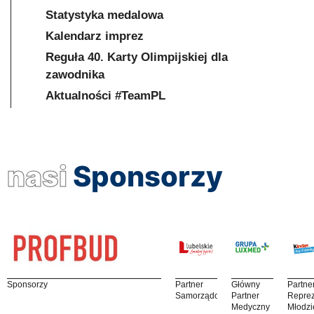
Statystyka medalowa
Kalendarz imprez
Reguła 40. Karty Olimpijskiej dla
zawodnika
Aktualności #TeamPL
nasi
Sponsorzy
Sponsorzy
Partner
Główny
Partne
Samorządowy
Partner
Reprez
Medyczny
Młodzi