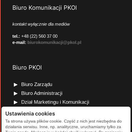
Biuro Komunikacji PKOl
kontakt wyłącznie dla mediów
tel.:
+48 (22) 560 37 00
e-mail:
biurokomunikacji@pkol.pl
Biuro PKOl
Biuro Zarządu
Biuro Administracji
Dział Marketingu i Komunikacji
Dział Edukacji Olimpijskiej
Ustawienia cookies
Dział Finansów i Kadr
Ta strona używa plików cookie. Część z nich jest niezbędna do
działania serwisu. Inne, np. analityczne, uruchamiamy tylko za
Dział Projektów Olimpijskich