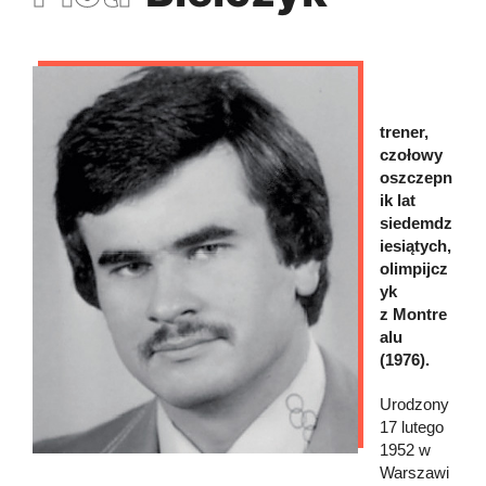
trener,
czołowy
oszczepn
ik lat
siedemdz
iesiątych,
olimpijcz
yk
z Montre
alu
(1976).
Urodzony
17 lutego
1952 w
Warszawi