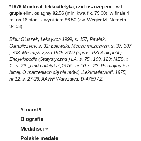
*1976 Montreal: lekkoatletyka, rzut oszczepem
– w I
grupie elim. osiągnął 82.56 (min. kwalifik. 79.00), w finale 4
m. na 16 start. z wynikiem 86.50 (zw. Węgier M. Nemeth –
94.58).
Bibl.: Głuszek, Leksykon 1999, s. 157; Pawlak,
Olimpijczycy, s. 32; Łojewski, Mecze mężczyzn, s. 37, 307
, 308; MP mężczyzn 1945-2002 (oprac. PZLA niepubl.);
Encyklopedia (Statystyczna ) LA, s. 75 , 109, 129; MES, t.
1 , s. 79; „Lekkoatletyka”,1976 , nr 10, s. 23; Poznajmy ich
bliżej, O marzeniach się nie mówi, „Lekkoatletyka”, 1975,
nr 12, s. 27-28; AAWF Warszawa, D-4769 / Z.
#TeamPL
Biografie
Medaliści
Polskie medale