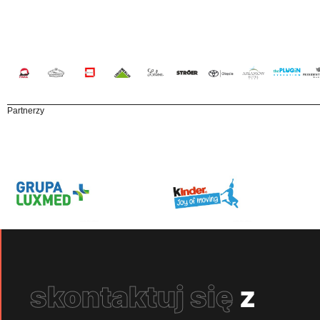
Partnerzy
skontaktuj się
z