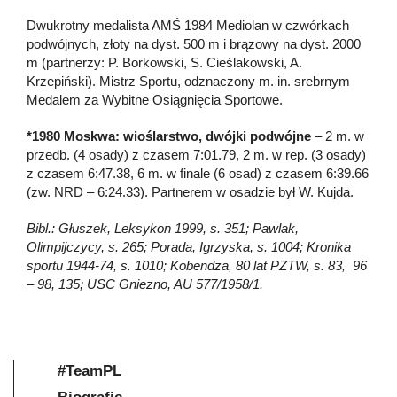
Dwukrotny medalista AMŚ 1984 Mediolan w czwórkach
podwójnych, złoty na dyst. 500 m i brązowy na dyst. 2000
m (partnerzy: P. Borkowski, S. Cieślakowski, A.
Krzepiński). Mistrz Sportu, odznaczony m. in. srebrnym
Medalem za Wybitne Osiągnięcia Sportowe.
*1980 Moskwa: wioślarstwo, dwójki podwójne
– 2 m. w
przedb. (4 osady) z czasem 7:01.79, 2 m. w rep. (3 osady)
z czasem 6:47.38, 6 m. w finale (6 osad) z czasem 6:39.66
(zw. NRD – 6:24.33). Partnerem w osadzie był W. Kujda.
Bibl.: Głuszek, Leksykon 1999, s. 351; Pawlak,
Olimpijczycy, s. 265; Porada, Igrzyska, s. 1004; Kronika
sportu 1944-74, s. 1010; Kobendza, 80 lat PZTW, s. 83, 96
– 98, 135; USC Gniezno, AU 577/1958/1.
#TeamPL