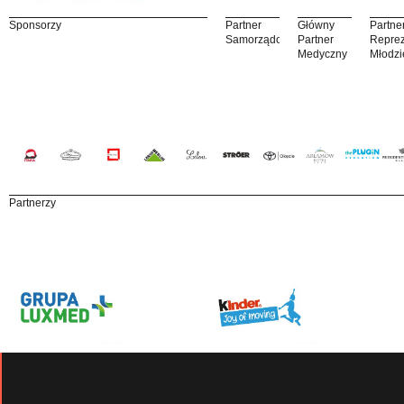
Sponsorzy
Partner
Główny
Partne
Samorządowy
Partner
Reprez
Medyczny
Młodzi
Partnerzy