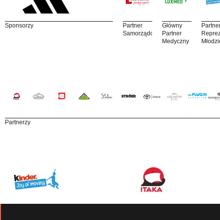
Sponsorzy
Partner
Główny
Partne
Samorządowy
Partner
Reprez
Medyczny
Młodzi
Partnerzy