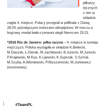
piłkarzy
ręcznych
z nim w
składzie
zajęła 4. miejsce. Polacy przegrali w półfinale z Danią
28:29, późniejszymi mistrzami olimpijskimi. W meczu o
brązowy medal biało-czerwoni ulegli Niemcom 25:31.
*2016 Rio de Janeiro: piłka ręczna
– 4. miejsce w turnieju
mężczyzn. Polska wystąpiła w składzie K.Bielecki,
M.Daszek, Ł.Gierak, M.Jachlewski, B.Jurecki, M.Jurecki,
P.Krajewski, M.Kus, K.Lijewski, K.Syprzak, S.Szmal,
M.Szyba, A.Wiśniewski, P.Wyszomirski, M.Jurkiewicz
(rezerwowy).
#TeamPL