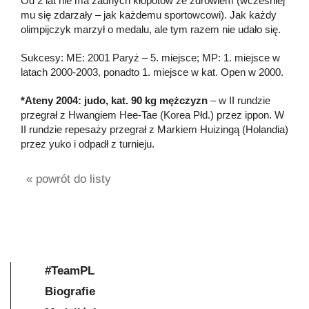
Od 2 lat nie ma żadnych kłopotów ze zdrowiem (wcześniej
mu się zdarzały – jak każdemu sportowcowi). Jak każdy
olimpijczyk marzył o medalu, ale tym razem nie udało się.
Sukcesy: ME: 2001 Paryż – 5. miejsce; MP: 1. miejsce w
latach 2000-2003, ponadto 1. miejsce w kat. Open w 2000.
*Ateny 2004: judo, kat. 90 kg mężczyzn
– w II rundzie
przegrał z Hwangiem Hee-Tae (Korea Płd.) przez ippon. W
II rundzie repesaży przegrał z Markiem Huizingą (Holandia)
przez yuko i odpadł z turnieju.
« powrót do listy
#TeamPL
Biografie