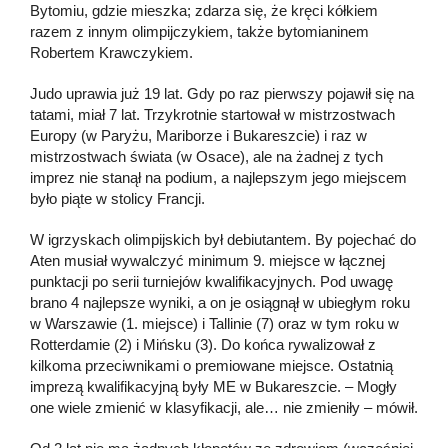
Bytomiu, gdzie mieszka; zdarza się, że kręci kółkiem
razem z innym olimpijczykiem, także bytomianinem
Robertem Krawczykiem.
Judo uprawia już 19 lat. Gdy po raz pierwszy pojawił się na
tatami, miał 7 lat. Trzykrotnie startował w mistrzostwach
Europy (w Paryżu, Mariborze i Bukareszcie) i raz w
mistrzostwach świata (w Osace), ale na żadnej z tych
imprez nie stanął na podium, a najlepszym jego miejscem
było piąte w stolicy Francji.
W igrzyskach olimpijskich był debiutantem. By pojechać do
Aten musiał wywalczyć minimum 9. miejsce w łącznej
punktacji po serii turniejów kwalifikacyjnych. Pod uwagę
brano 4 najlepsze wyniki, a on je osiągnął w ubiegłym roku
w Warszawie (1. miejsce) i Tallinie (7) oraz w tym roku w
Rotterdamie (2) i Mińsku (3). Do końca rywalizował z
kilkoma przeciwnikami o premiowane miejsce. Ostatnią
imprezą kwalifikacyjną były ME w Bukareszcie. – Mogły
one wiele zmienić w klasyfikacji, ale… nie zmieniły – mówił.