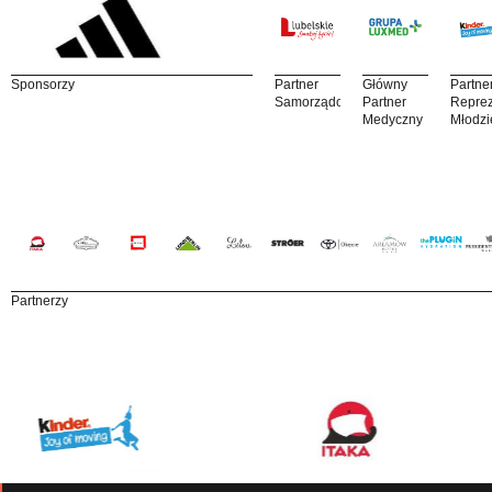
Sponsorzy
Partner
Główny
Partne
Samorządowy
Partner
Reprez
Medyczny
Młodzi
Partnerzy