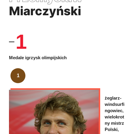
Miarczyński
1
Medale igrzysk olimpijskich
1
żeglarz-
windsurfi
ngowiec,
wielokrot
ny mistrz
Polski,