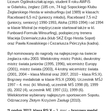
Liceum Ogólnokształcącego, student II roku AWFiS
w Gdańsku, żeglarz (185 cm, 74 kg) Sopockiego Klubu
Żeglarskiego Hestia w windsurfingu (od 1989) w klasach:
Raceboard 6,5 m2 (juniorzy młodsi), Raceboard 7,5 m2
(juniorzy, seniorzy) 1990-1993, Aloha (1993-1994) i od 1994
w klasie Mistral (w międzyczasie startował także w kl.
Funboard-Formuła Winsurfing), podopieczny trenera
Macieja Dziemiańczuka (klub SKŻ Ergo Hestia Sopot)
oraz Pawła Kowalskiego i Cezariusza Piórczyka (kadra).
Był nominowany do nagrody na najlepszego na świecie
żeglarza roku 2003. Wielokrotny mistrz Polski, dwukrotny
mistrz świata juniorów (1995, 1996), wicemistrz Europy
(2001), mistrz świata (2003), 4-krotny wicemistrz świata
(2001, 2004 – klasa Mistral oraz 2007, 2010 – klasa RS:X).
Brązowy medalistak w klasie RS:X (2006). Uczestnik MŚJ
1997 – 4. msc (kl. Mistral), uczestnik MŚ 1998 (8), 1999
(6), 2002 (4), uczestnik ME 1997 (11), 1999 (6).
Wieloktortnie wybierany najlepszym sportowcem Sopotu.
Odznaczony Złotym Krzyżem Zasługi (2010).
*Londyn 2012: klasa RS:X
– 3. msc –
brązowy medal
.