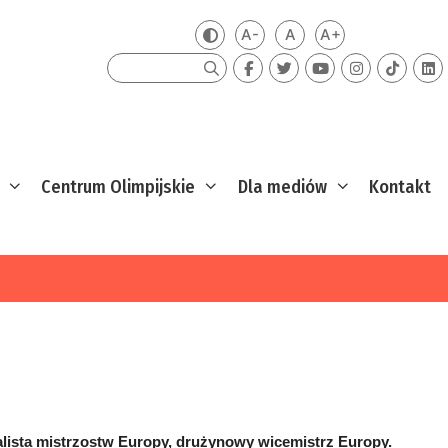
A-
A
A+
Zmień kontrast
Mniejsza czcionka
Domyślna czcionka
Większa czcion
Szukaj
Centrum Olimpijskie
Dla mediów
Kontakt
ista mistrzostw Europy, drużynowy wicemistrz Europy.