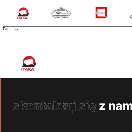
Partnerzy
skontaktuj się
z nam