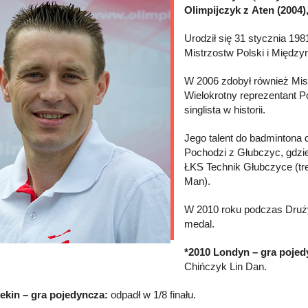
Olimpijczyk z Aten (2004)
Urodził się 31 stycznia 19
Mistrzostw Polski i Między
W 2006 zdobył również Mis
Wielokrotny reprezentant P
singlista w historii.
Jego talent do badmintona d
Pochodzi z Głubczyc, gdzie
ŁKS Technik Głubczyce (tr
Man).
W 2010 roku podczas Druż
medal.
*2010 Londyn – gra pojed
Chińczyk Lin Dan.
ekin – gra pojedyncza:
odpadł w 1/8 finału.