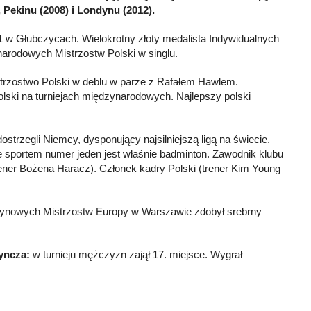
, Pekinu (2008) i Londynu (2012).
81 w Głubczycach. Wielokrotny złoty medalista Indywidualnych
narodowych Mistrzostw Polski w singlu.
trzostwo Polski w deblu w parze z Rafałem Hawlem.
olski na turniejach międzynarodowych. Najlepszy polski
ostrzegli Niemcy, dysponujący najsilniejszą ligą na świecie.
 sportem numer jeden jest właśnie badminton. Zawodnik klubu
ener Bożena Haracz). Członek kadry Polski (trener Kim Young
ynowych Mistrzostw Europy w Warszawie zdobył srebrny
yncza:
w turnieju mężczyzn zajął 17. miejsce. Wygrał