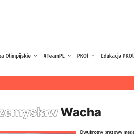
ka Olimpijskie
#TeamPL
PKOl
Edukacja PKOl
zemysław
Wacha
Dwukrotny brązowy medal