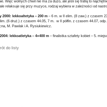
ie. Więc wolnych chwil nie ma za dużo, ale jeśli się trafią to najchętnie
le relaksuje się przy muzyce, rodzaj wybiera w zależności od nastro
 2000: lekkoaltetyka – 200 m
– 6 m. w II elim. (8 zaw.) z czasem 2
elim. (6 druż.) z czasem 44.05, 7 m. w II półfin. z czasem 44.07, odp
acna, M. Pawlak i A. Rysiukiewicz.
2004: lekkoatletyka
– 4×400 m
– finalistka sztafety kobiet – 5. mie
ót do listy