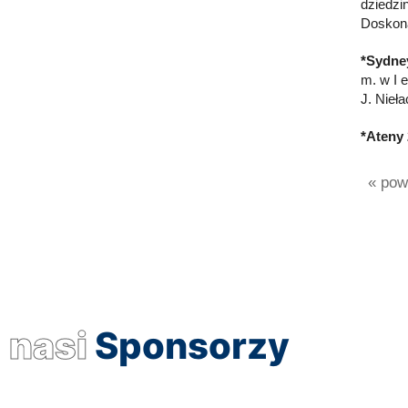
dziedzin
Doskona
*Sydney
m. w I 
J. Nieł
*Ateny 
« powr
nasi
Sponsorzy