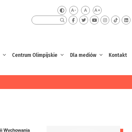
A-
A
A+
Zmień kontrast
Mniejsza czcionka
Domyślna czcionka
Większa czcion
Szukaj
Centrum Olimpijskie
Dla mediów
Kontakt
mii Wychowania