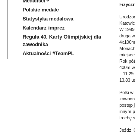
Medaliści
Fizyczn
Polskie medale
Urodzon
Statystyka medalowa
Katowic
Kalendarz imprez
W 1999 
druga w
Reguła 40. Karty Olimpijskiej dla
4x100m.
zawodnika
Monachi
Aktualności #TeamPL
miejsce
Rok póź
400m wy
– 11.29
13.83 u
Polki w
zawodni
postęp 
innym p
trochę s
Jeździ O