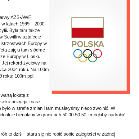
e barwy AZS-AWF
 w latach 1999 – 2000.
lii. Była tam także
 Sewilli w sztafecie
Mistrzostwach Europy w
feta zajęła tam siódme
ze Europy w Lipsku.
 Jej rekord życiowy na
rwca 2004 roku. Na 100m
9 roku; 100m ppł. –
wartą lokatę z
ysoka pozycja i nasz
było w strefie zmian i tam musiałyśmy nieco zwolnić. W
dualnie biegałaby w granicach 50,00-50,50 i mogłaby nadrobić
ób to dziś – stara się nie robić sobie zaległości w żadnej