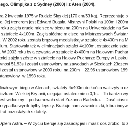
ego. Olimpijka z z Sydney (2000) i z Aten (2004).
a 2 kwietnia 1975 w Rudzie Śląskiej (170 cm/53 kg). Reprezentuj
e. Jej trenerem jest Edward Bugała. Mistrzyni Polski na 100m i 200m
roku zajęła drugie miejsce w biegu na 200m na Uniwersjadzie na Sycy
 sztafecie 4x100m. Zajęła siódme miejsce na Mistrzostwach Świata w
 W 2002 roku została brązową medalistką w sztafecie 4x400m na 
um. Startowała też w eliminacjach sztafet 4x100m, ostatecznie szta
. W 2003 roku była czwarta w sztafecie 4x400m na Halowym Puchar
niej zajęła szóste w sztafecie na Halowy Pucharze Europy w Lipsku.
nosi 51.93s i został ustanowiony na zawodach w Siedlcach 23cze
 i został ustanowiony w 2000 roku; na 200m – 22.96 ustanowiony 199
stanowiony w 1998 roku.
 finałowym biegu w Atenach, sztafety 4x400m do końca walczyły o cz
czkami Wielkiej Brytanii, ulegając ostatecznie o 0,1s. – To bardzo w
jest widoczny – podsumowała start Zuzanna Radecka. – Dość ciasno 
rzypadku wynik byłby lepszy. Brakuje nam zawodniczki, która indywi
trat pozostałych sztafety.
plem Astra. – W życiu kieruje się zasadą: jeśli masz coś zrobić, to zr