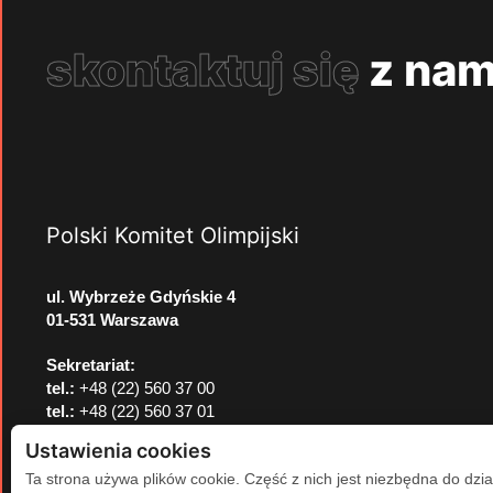
skontaktuj się
z nam
Polski Komitet Olimpijski
ul. Wybrzeże Gdyńskie 4
01-531 Warszawa
Sekretariat:
tel.:
+48 (22) 560 37 00
tel.:
+48 (22) 560 37 01
e-mail:
pkol@pkol.pl
Ustawienia cookies
Ta strona używa plików cookie. Część z nich jest niezbędna do dzia