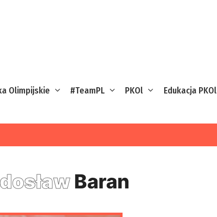
ka Olimpijskie
#TeamPL
PKOl
Edukacja PKOl
dosław
Baran