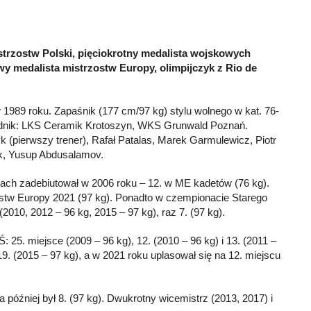
strzostw Polski, pięciokrotny medalista wojskowych
wy medalista mistrzostw Europy, olimpijczyk z Rio de
w 1989 roku. Zapaśnik (177 cm/97 kg) stylu wolnego w kat. 76-
odnik: LKS Ceramik Krotoszyn, WKS Grunwald Poznań.
(pierwszy trener), Rafał Patalas, Marek Garmulewicz, Piotr
k, Yusup Abdusalamov.
h zadebiutował w 2006 roku – 12. w ME kadetów (76 kg).
stw Europy 2021 (97 kg). Ponadto w czempionacie Starego
(2010, 2012 – 96 kg, 2015 – 97 kg), raz 7. (97 kg).
 25. miejsce (2009 – 96 kg), 12. (2010 – 96 kg) i 13. (2011 –
 19. (2015 – 97 kg), a w 2021 roku uplasował się na 12. miejscu
a później był 8. (97 kg). Dwukrotny wicemistrz (2013, 2017) i