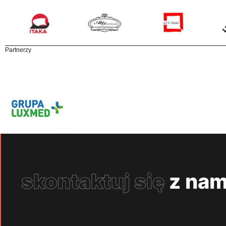
Partnerzy
skontaktuj się
z nam