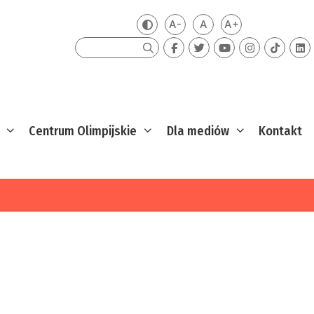
A-
A
A+
Zmień kontrast
Mniejsza czcionka
Domyślna czcionka
Większa czcion
Szukaj
Centrum Olimpijskie
Dla mediów
Kontakt