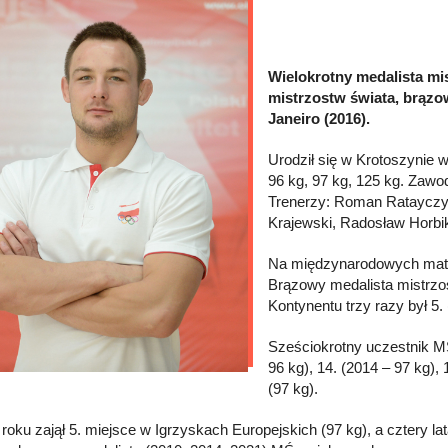
Wielokrotny medalista mi
mistrzostw świata, brązo
Janeiro (2016).
Urodził się w Krotoszynie 
96 kg, 97 kg, 125 kg. Zaw
Trenerzy: Roman Ratayczyk 
Krajewski, Radosław Horbi
Na międzynarodowych matac
Brązowy medalista mistrzo
Kontynentu trzy razy był 5. 
Sześciokrotny uczestnik MŚ:
96 kg), 14. (2014 – 97 kg),
(97 kg).
roku zajął 5. miejsce w Igrzyskach Europejskich (97 kg), a cztery lat