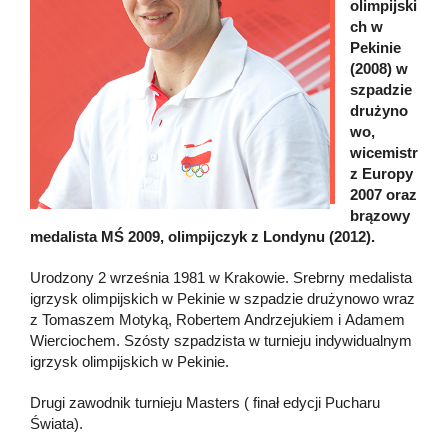
olimpijski
ch w
Pekinie
(2008) w
szpadzie
drużyno
wo,
wicemistr
z Europy
2007 oraz
brązowy
medalista MŚ 2009, olimpijczyk z Londynu (2012).
Urodzony 2 września 1981 w Krakowie. Srebrny medalista
igrzysk olimpijskich w Pekinie w szpadzie drużynowo wraz
z Tomaszem Motyką, Robertem Andrzejukiem i Adamem
Wierciochem. Szósty szpadzista w turnieju indywidualnym
igrzysk olimpijskich w Pekinie.
Drugi zawodnik turnieju Masters ( finał edycji Pucharu
Świata).