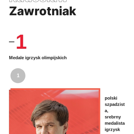
Zawrotniak
1
Medale igrzysk olimpijskich
1
polski
szpadzist
a,
srebrny
medalista
igrzysk