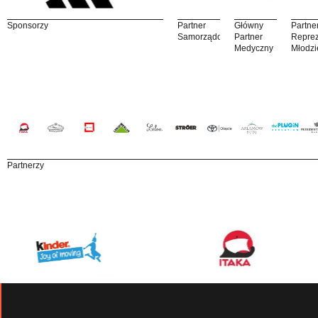
Sponsorzy
Partner
Główny
Partne
Samorządowy
Partner
Reprez
Medyczny
Młodzi
Partnerzy