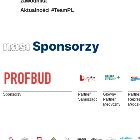
zawodnika
Aktualności #TeamPL
nasi
Sponsorzy
Sponsorzy
Partner
Główny
Partne
Samorządowy
Partner
Reprez
Medyczny
Młodzi