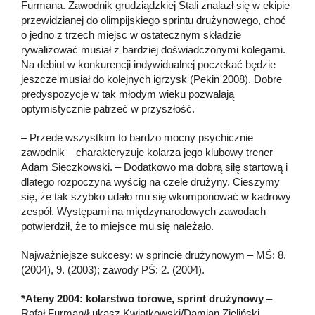
Furmana. Zawodnik grudziądzkiej Stali znalazł się w ekipie
przewidzianej do olimpijskiego sprintu drużynowego, choć
o jedno z trzech miejsc w ostatecznym składzie
rywalizować musiał z bardziej doświadczonymi kolegami.
Na debiut w konkurencji indywidualnej poczekać będzie
jeszcze musiał do kolejnych igrzysk (Pekin 2008). Dobre
predyspozycje w tak młodym wieku pozwalają
optymistycznie patrzeć w przyszłość.
– Przede wszystkim to bardzo mocny psychicznie
zawodnik – charakteryzuje kolarza jego klubowy trener
Adam Sieczkowski. – Dodatkowo ma dobrą siłę startową i
dlatego rozpoczyna wyścig na czele drużyny. Cieszymy
się, że tak szybko udało mu się wkomponować w kadrowy
zespół. Występami na międzynarodowych zawodach
potwierdził, że to miejsce mu się należało.
Najważniejsze sukcesy: w sprincie drużynowym – MŚ: 8.
(2004), 9. (2003); zawody PŚ: 2. (2004).
*Ateny 2004: kolarstwo torowe, sprint drużynowy
–
Rafał Furman/Łukasz Kwiatkowski/Damian Zieliński